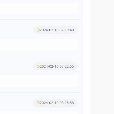
2024-02-10 07:19:40
2024-02-10 07:22:55
2024-02-10 08:15:58