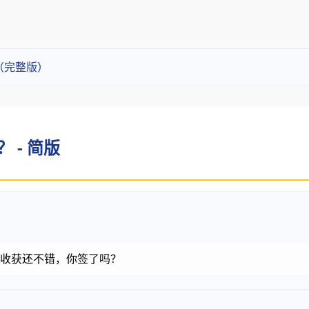
？（完整版）
？ - 简版
金币，收获还不错，你签了吗？