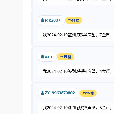
ldk2007
14 楼
我2024-02-10签到,获得4声望，7
xxn
15 楼
我2024-02-10签到,获得4声望，4
ZY19963870802
16 楼
我2024-02-10签到,获得3声望，5