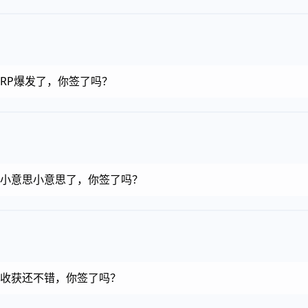
币，RP爆发了，你签了吗？
金币，小意思小意思了，你签了吗？
金币，收获还不错，你签了吗？