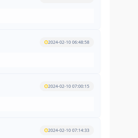
2024-02-10 06:48:58
2024-02-10 07:00:15
2024-02-10 07:14:33