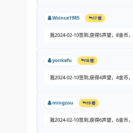
Wsince1985
17 楼
我2024-02-10签到,获得5声望，8金
yonkefu
18 楼
我2024-02-10签到,获得4声望，4
mingzou
19 楼
我2024-02-10签到,获得6声望，6