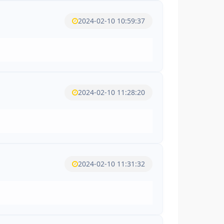
2024-02-10 10:59:37
2024-02-10 11:28:20
2024-02-10 11:31:32