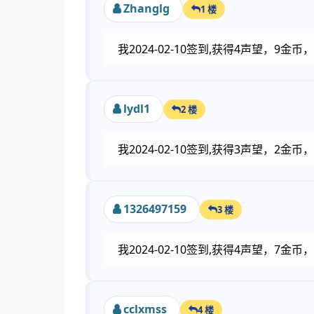
Zhanglg
1 楼
我2024-02-10签到,获得4声望，9金
lydl1
2 楼
我2024-02-10签到,获得3声望，2
1326497159
3 楼
我2024-02-10签到,获得4声望，7
cclxmss
4 楼