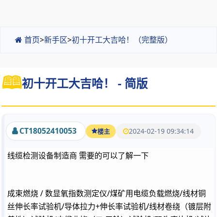
首页
>
新手区
>
初十开工大吉哈！（完整版）
初十开工大吉哈！ - 简版
CT18052410053
2024-02-19 09:34:14
楼主
线缆检测设备制造商 需要的可以了解一下
成束燃烧 / 数显氧指数测定仪/煤矿用电缆负载燃烧/线材铜
丝伸长率试验机/导体拉力+伸长率试验机/线材卷绕（镀层附