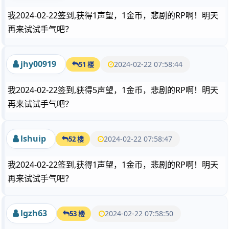
我2024-02-22签到,获得1声望，1金币，悲剧的RP啊！明天
再来试试手气吧？
jhy00919
2024-02-22 07:58:44
51 楼
我2024-02-22签到,获得5声望，1金币，悲剧的RP啊！明天
再来试试手气吧？
lshuip
2024-02-22 07:58:47
52 楼
我2024-02-22签到,获得1声望，1金币，悲剧的RP啊！明天
再来试试手气吧？
lgzh63
2024-02-22 07:58:50
53 楼