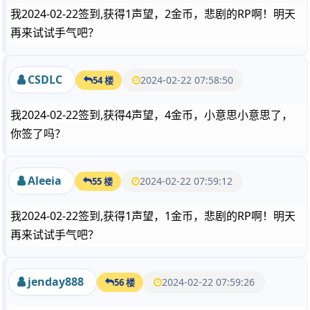
我2024-02-22签到,获得1声望，2金币，悲剧的RP啊！明天
再来试试手气吧？
CSDLC
2024-02-22 07:58:50
54 楼
我2024-02-22签到,获得4声望，4金币，小意思小意思了，
你签了吗？
Aleeia
2024-02-22 07:59:12
55 楼
我2024-02-22签到,获得1声望，1金币，悲剧的RP啊！明天
再来试试手气吧？
jenday888
2024-02-22 07:59:26
56 楼