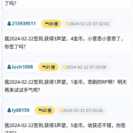
了吗？
215939511
2024-02-22 07:32:02
20 楼
我2024-02-22签到,获得3声望，4金币，小意思小意思了，
你签了吗？
luch1008
2024-02-22 07:33:08
21 楼
我2024-02-22签到,获得1声望，1金币，悲剧的RP啊！明天
再来试试手气吧？
ly68159
2024-02-22 07:33:26
22 楼
我2024-02-22签到,获得3声望，5金币，收获还不错，你签