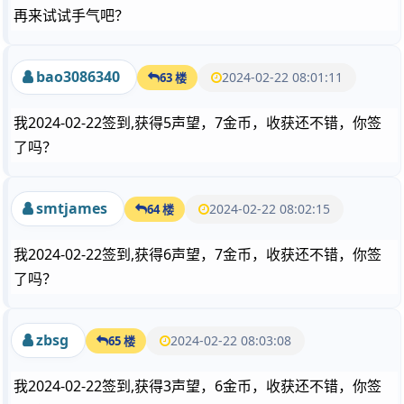
再来试试手气吧？
bao3086340
2024-02-22 08:01:11
63 楼
我2024-02-22签到,获得5声望，7金币，收获还不错，你签
了吗？
smtjames
2024-02-22 08:02:15
64 楼
我2024-02-22签到,获得6声望，7金币，收获还不错，你签
了吗？
zbsg
2024-02-22 08:03:08
65 楼
我2024-02-22签到,获得3声望，6金币，收获还不错，你签