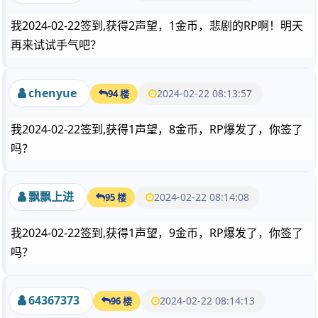
我2024-02-22签到,获得2声望，1金币，悲剧的RP啊！明天
再来试试手气吧？
chenyue
2024-02-22 08:13:57
94 楼
我2024-02-22签到,获得1声望，8金币，RP爆发了，你签了
吗？
飘飘上进
2024-02-22 08:14:08
95 楼
我2024-02-22签到,获得1声望，9金币，RP爆发了，你签了
吗？
64367373
2024-02-22 08:14:13
96 楼