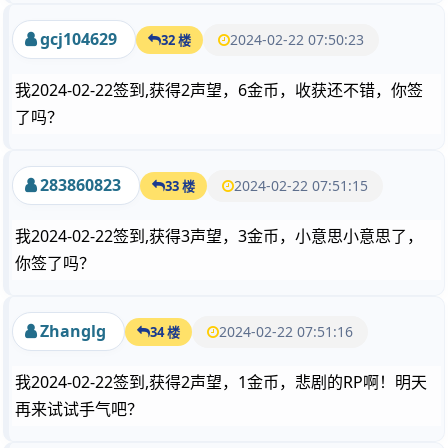
gcj104629
2024-02-22 07:50:23
32 楼
我2024-02-22签到,获得2声望，6金币，收获还不错，你签
了吗？
283860823
2024-02-22 07:51:15
33 楼
我2024-02-22签到,获得3声望，3金币，小意思小意思了，
你签了吗？
Zhanglg
2024-02-22 07:51:16
34 楼
我2024-02-22签到,获得2声望，1金币，悲剧的RP啊！明天
再来试试手气吧？