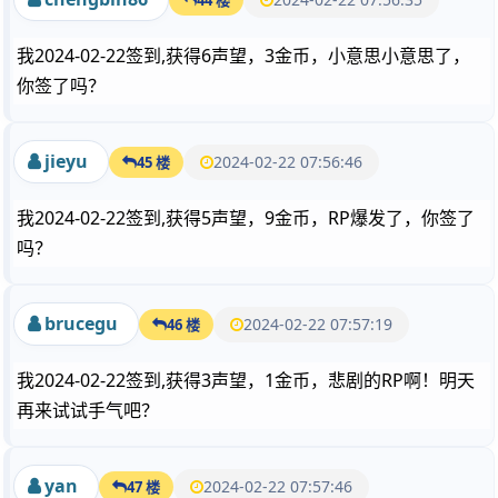
我2024-02-22签到,获得6声望，3金币，小意思小意思了，
你签了吗？
jieyu
2024-02-22 07:56:46
45 楼
我2024-02-22签到,获得5声望，9金币，RP爆发了，你签了
吗？
brucegu
2024-02-22 07:57:19
46 楼
我2024-02-22签到,获得3声望，1金币，悲剧的RP啊！明天
再来试试手气吧？
yan
2024-02-22 07:57:46
47 楼