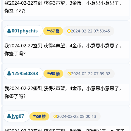
我2024-02-22签到,获得3声望，3金币，小意思小意思了，
你签了吗？
001phychis
2024-02-22 07:59:45
57 楼
我2024-02-22签到,获得4声望，4金币，小意思小意思了，
你签了吗？
1259540838
2024-02-22 07:59:52
58 楼
我2024-02-22签到,获得2声望，4金币，小意思小意思了，
你签了吗？
jyg07
2024-02-22 08:00:13
59 楼