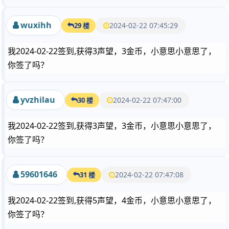
wuxihh
2024-02-22 07:45:29
29 楼
我2024-02-22签到,获得3声望，3金币，小意思小意思了，
你签了吗？
yvzhilau
2024-02-22 07:47:00
30 楼
我2024-02-22签到,获得3声望，3金币，小意思小意思了，
你签了吗？
59601646
2024-02-22 07:47:08
31 楼
我2024-02-22签到,获得5声望，4金币，小意思小意思了，
你签了吗？