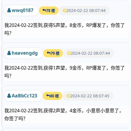
wwq0187
2024-02-22 08:07:44
78 楼
我2024-02-22签到,获得5声望，8金币，RP爆发了，你签了
吗？
heavengdg
2024-02-22 08:07:44
79 楼
我2024-02-22签到,获得1声望，9金币，RP爆发了，你签了
吗？
AaBbCc123
2024-02-22 08:07:45
80 楼
我2024-02-22签到,获得2声望，4金币，小意思小意思了，
你签了吗？