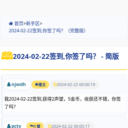
首页
>
新手区
>
2024-02-22签到,你签了吗？（完整版）
2024-02-22签到,你签了吗？ - 简版
njwdh
2024-02-22 00:00:19
楼主
我2024-02-22签到,获得2声望，5金币，收获还不错，你签
了吗？
pcty
2024-02-22 00:05:17
1 楼