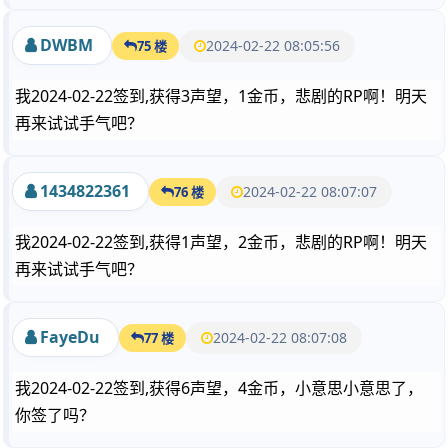
DWBM
2024-02-22 08:05:56
75 楼
我2024-02-22签到,获得3声望，1金币，悲剧的RP啊！明天
再来试试手气吧？
1434822361
2024-02-22 08:07:07
76 楼
我2024-02-22签到,获得1声望，2金币，悲剧的RP啊！明天
再来试试手气吧？
FayeDu
2024-02-22 08:07:08
77 楼
我2024-02-22签到,获得6声望，4金币，小意思小意思了，
你签了吗？