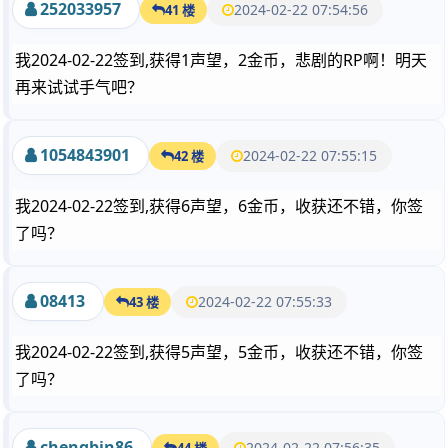
252033957
2024-02-22 07:54:56
41 楼
我2024-02-22签到,获得1声望，2金币，悲剧的RP啊！明天
再来试试手气吧？
1054843901
2024-02-22 07:55:15
42 楼
我2024-02-22签到,获得6声望，6金币，收获还不错，你签
了吗？
08413
2024-02-22 07:55:33
43 楼
我2024-02-22签到,获得5声望，5金币，收获还不错，你签
了吗？
chengbin86
2024-02-22 07:56:35
44 楼