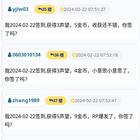
yjlw03
2024-02-22 07:51:27
35 楼
我2024-02-22签到,获得3声望，5金币，收获还不错，你签
了吗？
0603010134
2024-02-22 07:52:18
36 楼
我2024-02-22签到,获得3声望，4金币，小意思小意思了，
你签了吗？
zhang1989
2024-02-22 07:52:41
37 楼
我2024-02-22签到,获得5声望，9金币，RP爆发了，你签了
吗？