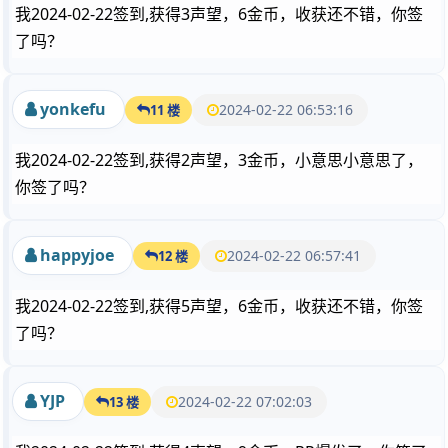
我2024-02-22签到,获得3声望，6金币，收获还不错，你签
了吗？
yonkefu
2024-02-22 06:53:16
11 楼
我2024-02-22签到,获得2声望，3金币，小意思小意思了，
你签了吗？
happyjoe
2024-02-22 06:57:41
12 楼
我2024-02-22签到,获得5声望，6金币，收获还不错，你签
了吗？
YJP
2024-02-22 07:02:03
13 楼