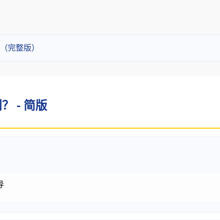
（完整版）
 - 简版
导