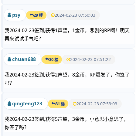
psy
2024-02-23 07:50:03
29 楼
我2024-02-23签到,获得1声望，1金币，悲剧的RP啊！明天
再来试试手气吧？
chuan688
2024-02-23 07:51:22
30 楼
我2024-02-23签到,获得2声望，8金币，RP爆发了，你签了
吗？
qingfeng123
2024-02-23 07:53:03
31 楼
我2024-02-23签到,获得5声望，3金币，小意思小意思了，
你签了吗？