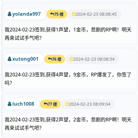
yolanda997
2024-02-23 08:08:45
75 楼
我2024-02-23签到,获得1声望，1金币，悲剧的RP啊！明天
再来试试手气吧？
xutong001
2024-02-23 08:08:54
76 楼
我2024-02-23签到,获得4声望，9金币，RP爆发了，你签了
吗？
luch1008
2024-02-23 08:09:04
77 楼
我2024-02-23签到,获得2声望，2金币，悲剧的RP啊！明天
再来试试手气吧？