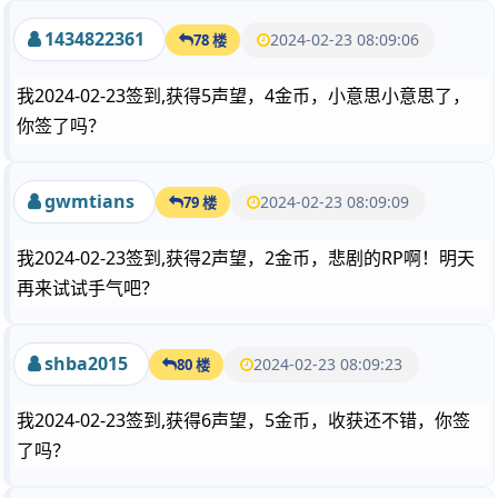
1434822361
2024-02-23 08:09:06
78 楼
我2024-02-23签到,获得5声望，4金币，小意思小意思了，
你签了吗？
gwmtians
2024-02-23 08:09:09
79 楼
我2024-02-23签到,获得2声望，2金币，悲剧的RP啊！明天
再来试试手气吧？
shba2015
2024-02-23 08:09:23
80 楼
我2024-02-23签到,获得6声望，5金币，收获还不错，你签
了吗？