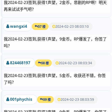
我2024-02-23签到,获得1声望，2金币，悲剧的RP啊！明天
再来试试手气吧？
wangxi4
2024-02-23 08:03:10
57 楼
我2024-02-23签到,获得1声望，9金币，RP爆发了，你签了
吗？
824468197
2024-02-23 08:03:34
58 楼
我2024-02-23签到,获得1声望，5金币，收获还不错，你签
了吗？
001phychis
2024-02-23 08:03:59
59 楼