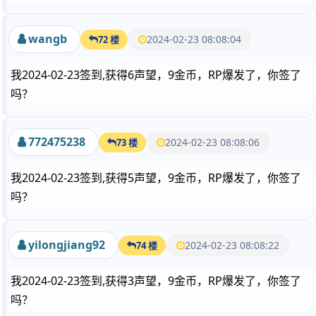
wangb
2024-02-23 08:08:04
72 楼
我2024-02-23签到,获得6声望，9金币，RP爆发了，你签了
吗？
772475238
2024-02-23 08:08:06
73 楼
我2024-02-23签到,获得5声望，9金币，RP爆发了，你签了
吗？
yilongjiang92
2024-02-23 08:08:22
74 楼
我2024-02-23签到,获得3声望，9金币，RP爆发了，你签了
吗？