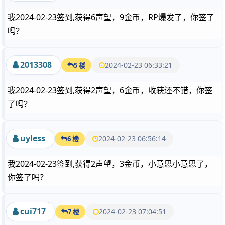
我2024-02-23签到,获得6声望，9金币，RP爆发了，你签了
吗？
2013308
2024-02-23 06:33:21
5 楼
我2024-02-23签到,获得2声望，6金币，收获还不错，你签
了吗？
uyless
2024-02-23 06:56:14
6 楼
我2024-02-23签到,获得2声望，3金币，小意思小意思了，
你签了吗？
cui717
2024-02-23 07:04:51
7 楼