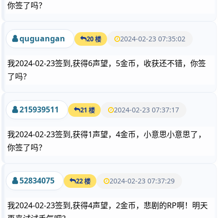
你签了吗？
quguangan
2024-02-23 07:35:02
20 楼
我2024-02-23签到,获得6声望，5金币，收获还不错，你签
了吗？
215939511
2024-02-23 07:37:17
21 楼
我2024-02-23签到,获得1声望，4金币，小意思小意思了，
你签了吗？
52834075
2024-02-23 07:37:29
22 楼
我2024-02-23签到,获得4声望，2金币，悲剧的RP啊！明天