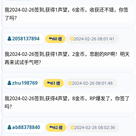
我2024-02-26签到,获得1声望，6金币，收获还不错，你签
了吗？
2058137894
2024-02-26 08:01:41
60 楼
我2024-02-26签到,获得1声望，2金币，悲剧的RP啊！明天
再来试试手气吧？
zhu198769
2024-02-26 08:01:46
61 楼
我2024-02-26签到,获得4声望，8金币，RP爆发了，你签了
吗？
ab88378840
2024-02-26 08:02:36
62 楼