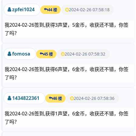
zpfei1024
2024-02-26 07:58:18
44 楼
我2024-02-26签到,获得3声望，5金币，收获还不错，你签
了吗？
fomosa
2024-02-26 07:58:32
45 楼
我2024-02-26签到,获得6声望，6金币，收获还不错，你签
了吗？
1434822361
2024-02-26 07:58:36
46 楼
我2024-02-26签到,获得1声望，6金币，收获还不错，你签
了吗？