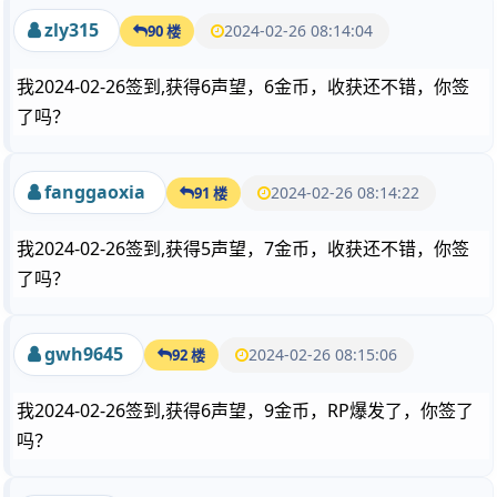
zly315
2024-02-26 08:14:04
90 楼
我2024-02-26签到,获得6声望，6金币，收获还不错，你签
了吗？
fanggaoxia
2024-02-26 08:14:22
91 楼
我2024-02-26签到,获得5声望，7金币，收获还不错，你签
了吗？
gwh9645
2024-02-26 08:15:06
92 楼
我2024-02-26签到,获得6声望，9金币，RP爆发了，你签了
吗？