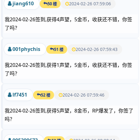
jiang610
2024-02-26 07:59:06
50 楼
我2024-02-26签到,获得4声望，5金币，收获还不错，你签
了吗？
001phychis
2024-02-26 07:59:43
51 楼
我2024-02-26签到,获得1声望，5金币，收获还不错，你签
了吗？
lf7451
2024-02-26 07:59:46
52 楼
我2024-02-26签到,获得5声望，8金币，RP爆发了，你签了
吗？