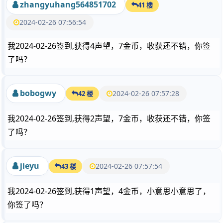
zhangyuhang564851702
41 楼
2024-02-26 07:56:54
我2024-02-26签到,获得4声望，7金币，收获还不错，你签
了吗？
bobogwy
2024-02-26 07:57:28
42 楼
我2024-02-26签到,获得2声望，7金币，收获还不错，你签
了吗？
jieyu
2024-02-26 07:57:54
43 楼
我2024-02-26签到,获得1声望，4金币，小意思小意思了，
你签了吗？