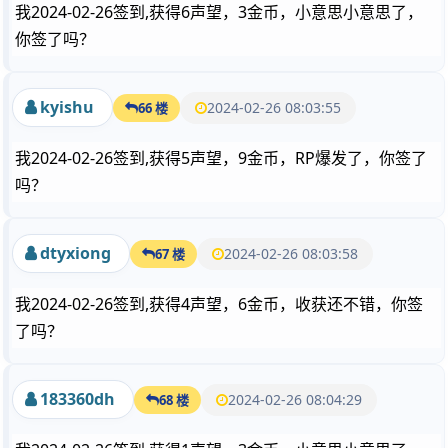
我2024-02-26签到,获得6声望，3金币，小意思小意思了，
你签了吗？
kyishu
2024-02-26 08:03:55
66 楼
我2024-02-26签到,获得5声望，9金币，RP爆发了，你签了
吗？
dtyxiong
2024-02-26 08:03:58
67 楼
我2024-02-26签到,获得4声望，6金币，收获还不错，你签
了吗？
183360dh
2024-02-26 08:04:29
68 楼