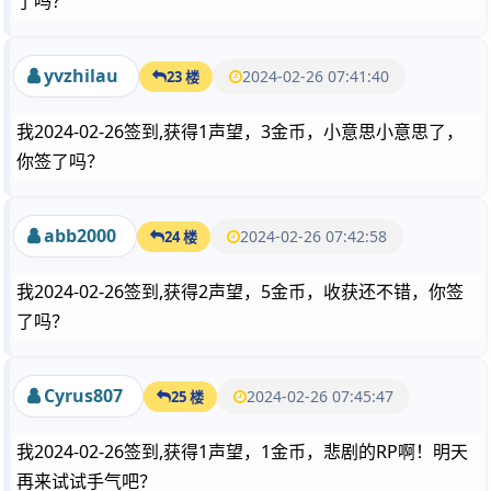
了吗？
yvzhilau
2024-02-26 07:41:40
23 楼
我2024-02-26签到,获得1声望，3金币，小意思小意思了，
你签了吗？
abb2000
2024-02-26 07:42:58
24 楼
我2024-02-26签到,获得2声望，5金币，收获还不错，你签
了吗？
Cyrus807
2024-02-26 07:45:47
25 楼
我2024-02-26签到,获得1声望，1金币，悲剧的RP啊！明天
再来试试手气吧？