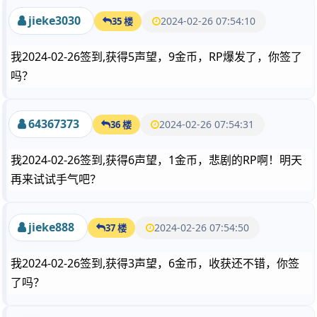
jieke3030
2024-02-26 07:54:10
35 楼
我2024-02-26签到,获得5声望，9金币，RP爆发了，你签了
吗？
64367373
2024-02-26 07:54:31
36 楼
我2024-02-26签到,获得6声望，1金币，悲剧的RP啊！明天
再来试试手气吧？
jieke888
2024-02-26 07:54:50
37 楼
我2024-02-26签到,获得3声望，6金币，收获还不错，你签
了吗？