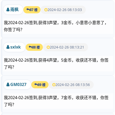
雨枫
2024-02-26 08:13:03
87 楼
我2024-02-26签到,获得3声望，3金币，小意思小意思了，
你签了吗？
sxlxk
2024-02-26 08:13:21
88 楼
我2024-02-26签到,获得4声望，5金币，收获还不错，你签
了吗？
GM0327
2024-02-26 08:13:56
89 楼
我2024-02-26签到,获得3声望，7金币，收获还不错，你签
了吗？