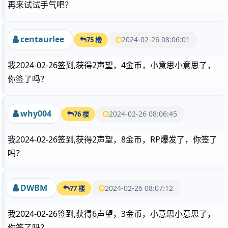
再来试试手气吧？
centaurlee
2024-02-26 08:06:01
75 楼
我2024-02-26签到,获得2声望，4金币，小意思小意思了，
你签了吗？
why004
2024-02-26 08:06:45
76 楼
我2024-02-26签到,获得2声望，8金币，RP爆发了，你签了
吗？
DWBM
2024-02-26 08:07:12
77 楼
我2024-02-26签到,获得6声望，3金币，小意思小意思了，
你签了吗？