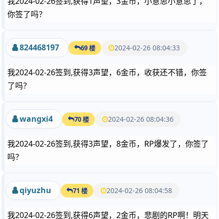
我2024-02-26签到,获得1声望，3金币，小意思小意思了，
你签了吗？
824468197
2024-02-26 08:04:33
69 楼
我2024-02-26签到,获得3声望，6金币，收获还不错，你签
了吗？
wangxi4
2024-02-26 08:04:36
70 楼
我2024-02-26签到,获得3声望，8金币，RP爆发了，你签了
吗？
qiyuzhu
2024-02-26 08:04:58
71 楼
我2024-02-26签到,获得6声望，2金币，悲剧的RP啊！明天