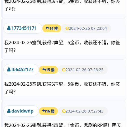
我2024-02-26签到,获得3声望，5金币，收获还不错，你签
了吗？
1773451171
2024-02-26 07:23:04
14 楼
我2024-02-26签到,获得2声望，6金币，收获还不错，你签
了吗？
lb6452127
2024-02-26 07:26:25
15 楼
我2024-02-26签到,获得5声望，6金币，收获还不错，你签
了吗？
davidwdp
2024-02-26 07:27:43
16 楼
我2024-02-26签到,获得4声望，1金币，悲剧的RP啊！明天