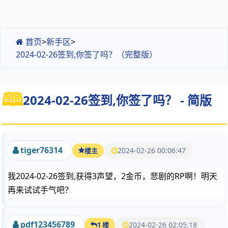
首页
>
新手区
>
2024-02-26签到,你签了吗？（完整版）
2024-02-26签到,你签了吗？ - 简版
tiger76314
2024-02-26 00:06:47
楼主
我2024-02-26签到,获得3声望，2金币，悲剧的RP啊！明天
再来试试手气吧？
pdf123456789
2024-02-26 02:05:18
1 楼