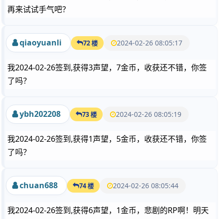
再来试试手气吧？
qiaoyuanli
2024-02-26 08:05:17
72 楼
我2024-02-26签到,获得3声望，7金币，收获还不错，你签
了吗？
ybh202208
2024-02-26 08:05:19
73 楼
我2024-02-26签到,获得1声望，5金币，收获还不错，你签
了吗？
chuan688
2024-02-26 08:05:44
74 楼
我2024-02-26签到,获得6声望，1金币，悲剧的RP啊！明天