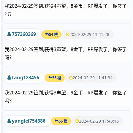
我2024-02-29签到,获得4声望，8金币，RP爆发了，你签了
吗？
757360369
2024-02-29 11:41:28
54 楼
我2024-02-29签到,获得3声望，8金币，RP爆发了，你签了
吗？
tang123456
2024-02-29 11:41:34
55 楼
我2024-02-29签到,获得3声望，9金币，RP爆发了，你签了
吗？
yanglei754386
2024-02-29 11:43:16
56 楼