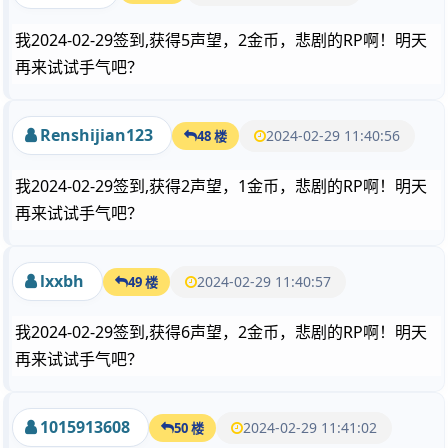
我2024-02-29签到,获得5声望，2金币，悲剧的RP啊！明天
再来试试手气吧？
Renshijian123
2024-02-29 11:40:56
48 楼
我2024-02-29签到,获得2声望，1金币，悲剧的RP啊！明天
再来试试手气吧？
lxxbh
2024-02-29 11:40:57
49 楼
我2024-02-29签到,获得6声望，2金币，悲剧的RP啊！明天
再来试试手气吧？
1015913608
2024-02-29 11:41:02
50 楼