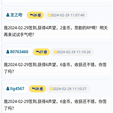
龙之吻
2024-02-29 11:07:40
26 楼
我2024-02-29签到,获得4声望，2金币，悲剧的RP啊！明天
再来试试手气吧？
80763460
2024-02-29 11:10:26
27 楼
我2024-02-29签到,获得6声望，6金币，收获还不错，你签
了吗？
llg4567
2024-02-29 11:10:27
28 楼
我2024-02-29签到,获得4声望，6金币，收获还不错，你签
了吗？