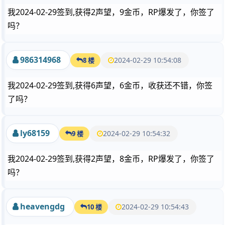
我2024-02-29签到,获得2声望，9金币，RP爆发了，你签了
吗？
986314968
2024-02-29 10:54:08
8 楼
我2024-02-29签到,获得6声望，6金币，收获还不错，你签
了吗？
ly68159
2024-02-29 10:54:32
9 楼
我2024-02-29签到,获得2声望，8金币，RP爆发了，你签了
吗？
heavengdg
2024-02-29 10:54:43
10 楼