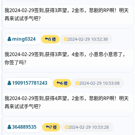
我2024-02-29签到,获得3声望，2金币，悲剧的RP啊！明天
再来试试手气吧？
ming0324
2024-02-29 10:52:36
5 楼
我2024-02-29签到,获得3声望，4金币，小意思小意思了，
你签了吗？
1909157781243
2024-02-29 10:53:08
6 楼
我2024-02-29签到,获得4声望，2金币，悲剧的RP啊！明天
再来试试手气吧？
364889535
2024-02-29 10:53:28
7 楼