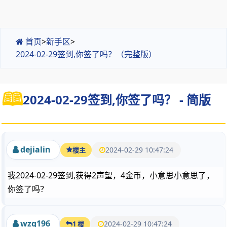
首页
>
新手区
>
2024-02-29签到,你签了吗？（完整版）
2024-02-29签到,你签了吗？ - 简版
dejialin
2024-02-29 10:47:24
楼主
我2024-02-29签到,获得2声望，4金币，小意思小意思了，
你签了吗？
wzg196
2024-02-29 10:47:24
1 楼