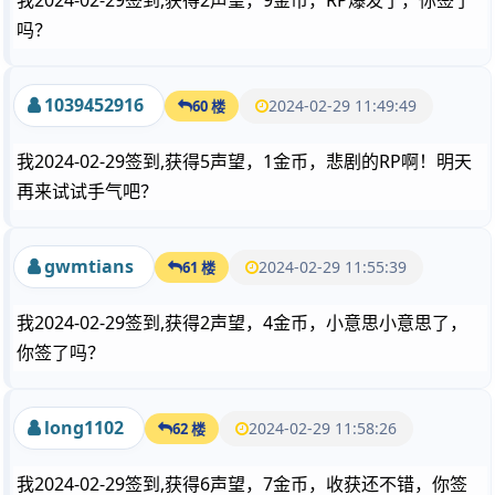
我2024-02-29签到,获得2声望，9金币，RP爆发了，你签了
吗？
1039452916
2024-02-29 11:49:49
60 楼
我2024-02-29签到,获得5声望，1金币，悲剧的RP啊！明天
再来试试手气吧？
gwmtians
2024-02-29 11:55:39
61 楼
我2024-02-29签到,获得2声望，4金币，小意思小意思了，
你签了吗？
long1102
2024-02-29 11:58:26
62 楼
我2024-02-29签到,获得6声望，7金币，收获还不错，你签