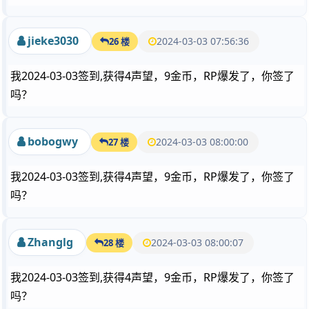
jieke3030
2024-03-03 07:56:36
26 楼
我2024-03-03签到,获得4声望，9金币，RP爆发了，你签了
吗？
bobogwy
2024-03-03 08:00:00
27 楼
我2024-03-03签到,获得4声望，9金币，RP爆发了，你签了
吗？
Zhanglg
2024-03-03 08:00:07
28 楼
我2024-03-03签到,获得4声望，9金币，RP爆发了，你签了
吗？