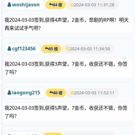
woshijason
2024-03-03 11:31:28
84 楼
我2024-03-03签到,获得4声望，2金币，悲剧的RP啊！明天
再来试试手气吧？
cgf123456
2024-03-03 11:34:50
85 楼
我2024-03-03签到,获得3声望，7金币，收获还不错，你签
了吗？
laogong215
2024-03-03 11:52:11
86 楼
我2024-03-03签到,获得5声望，7金币，收获还不错，你签
了吗？