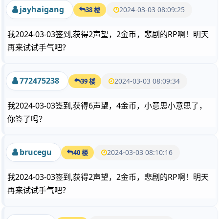
jayhaigang
2024-03-03 08:09:25
38 楼
我2024-03-03签到,获得2声望，2金币，悲剧的RP啊！明天
再来试试手气吧？
772475238
2024-03-03 08:09:34
39 楼
我2024-03-03签到,获得6声望，4金币，小意思小意思了，
你签了吗？
brucegu
2024-03-03 08:10:16
40 楼
我2024-03-03签到,获得2声望，2金币，悲剧的RP啊！明天
再来试试手气吧？