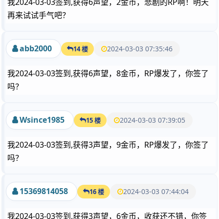
我2024-03-03签到,获得6声望，2金币，悲剧的RP啊！明天
再来试试手气吧？
abb2000
2024-03-03 07:35:46
14 楼
我2024-03-03签到,获得6声望，8金币，RP爆发了，你签了
吗？
Wsince1985
2024-03-03 07:39:05
15 楼
我2024-03-03签到,获得3声望，9金币，RP爆发了，你签了
吗？
15369814058
2024-03-03 07:44:04
16 楼
我2024-03-03签到,获得3声望，6金币，收获还不错，你签