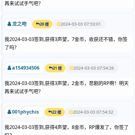
再来试试手气吧？
龙之吻
2024-03-03 07:53:01
20 楼
我2024-03-03签到,获得3声望，7金币，收获还不错，你签
了吗？
a154934506
2024-03-03 07:54:26
21 楼
我2024-03-03签到,获得3声望，2金币，悲剧的RP啊！明天
再来试试手气吧？
001phychis
2024-03-03 07:54:32
22 楼
我2024-03-03签到,获得4声望，8金币，RP爆发了，你签了