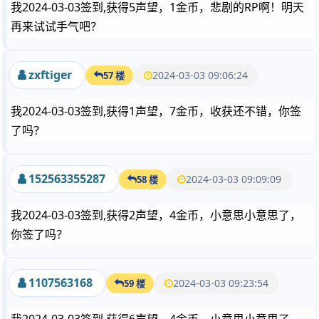
我2024-03-03签到,获得5声望，1金币，悲剧的RP啊！明天
再来试试手气吧？
zxftiger
2024-03-03 09:06:24
57 楼
我2024-03-03签到,获得1声望，7金币，收获还不错，你签
了吗？
152563355287
2024-03-03 09:09:09
58 楼
我2024-03-03签到,获得2声望，4金币，小意思小意思了，
你签了吗？
1107563168
2024-03-03 09:23:54
59 楼