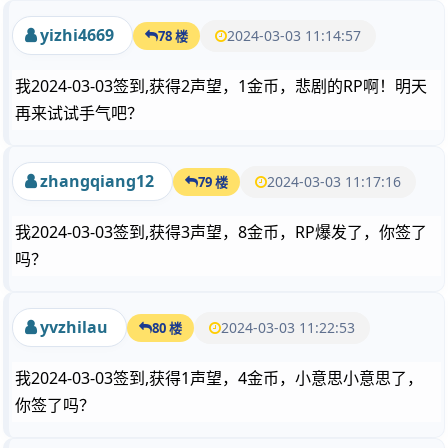
yizhi4669
2024-03-03 11:14:57
78 楼
我2024-03-03签到,获得2声望，1金币，悲剧的RP啊！明天
再来试试手气吧？
zhangqiang12
2024-03-03 11:17:16
79 楼
我2024-03-03签到,获得3声望，8金币，RP爆发了，你签了
吗？
yvzhilau
2024-03-03 11:22:53
80 楼
我2024-03-03签到,获得1声望，4金币，小意思小意思了，
你签了吗？