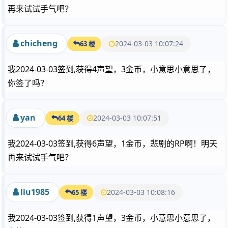
再来试试手气吧？
chicheng
2024-03-03 10:07:24
63 楼
我2024-03-03签到,获得4声望，3金币，小意思小意思了，
你签了吗？
yan
2024-03-03 10:07:51
64 楼
我2024-03-03签到,获得6声望，1金币，悲剧的RP啊！明天
再来试试手气吧？
liu1985
2024-03-03 10:08:16
65 楼
我2024-03-03签到,获得1声望，3金币，小意思小意思了，