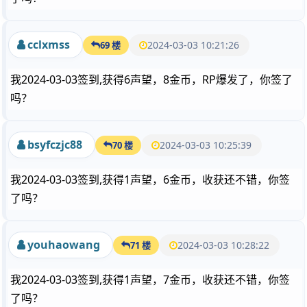
cclxmss
2024-03-03 10:21:26
69 楼
我2024-03-03签到,获得6声望，8金币，RP爆发了，你签了
吗？
bsyfczjc88
2024-03-03 10:25:39
70 楼
我2024-03-03签到,获得1声望，6金币，收获还不错，你签
了吗？
youhaowang
2024-03-03 10:28:22
71 楼
我2024-03-03签到,获得1声望，7金币，收获还不错，你签
了吗？