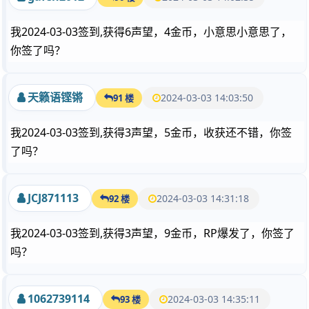
我2024-03-03签到,获得6声望，4金币，小意思小意思了，
你签了吗？
天籁语铿锵
2024-03-03 14:03:50
91 楼
我2024-03-03签到,获得3声望，5金币，收获还不错，你签
了吗？
JCJ871113
2024-03-03 14:31:18
92 楼
我2024-03-03签到,获得3声望，9金币，RP爆发了，你签了
吗？
1062739114
2024-03-03 14:35:11
93 楼