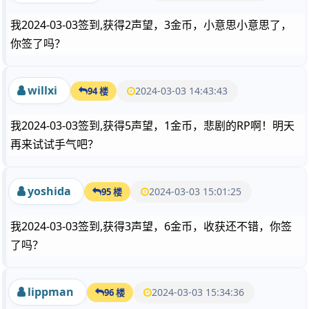
我2024-03-03签到,获得2声望，3金币，小意思小意思了，
你签了吗？
willxi
2024-03-03 14:43:43
94 楼
我2024-03-03签到,获得5声望，1金币，悲剧的RP啊！明天
再来试试手气吧？
yoshida
2024-03-03 15:01:25
95 楼
我2024-03-03签到,获得3声望，6金币，收获还不错，你签
了吗？
lippman
2024-03-03 15:34:36
96 楼