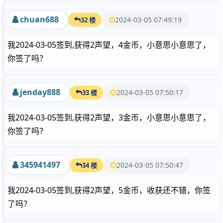
chuan688
2024-03-05 07:49:19
32 楼
我2024-03-05签到,获得2声望，4金币，小意思小意思了，
你签了吗？
jenday888
2024-03-05 07:50:17
33 楼
我2024-03-05签到,获得2声望，3金币，小意思小意思了，
你签了吗？
345941497
2024-03-05 07:50:47
34 楼
我2024-03-05签到,获得2声望，5金币，收获还不错，你签
了吗？