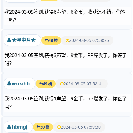
我2024-03-05签到,获得6声望，6金币，收获还不错，你签
了吗？
★星中月★
2024-03-05 07:58:25
48 楼
我2024-03-05签到,获得3声望，9金币，RP爆发了，你签了
吗？
wuxihh
2024-03-05 07:58:41
49 楼
我2024-03-05签到,获得1声望，9金币，RP爆发了，你签了
吗？
hbmgj
2024-03-05 07:59:30
50 楼