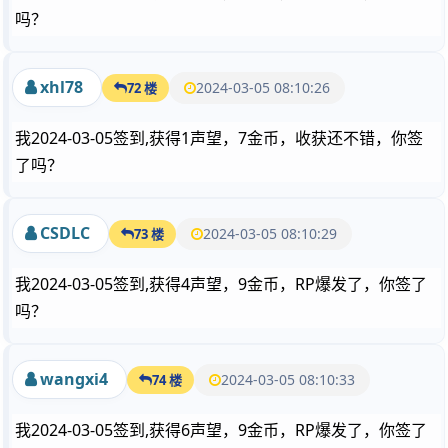
吗？
xhl78
2024-03-05 08:10:26
72 楼
我2024-03-05签到,获得1声望，7金币，收获还不错，你签
了吗？
CSDLC
2024-03-05 08:10:29
73 楼
我2024-03-05签到,获得4声望，9金币，RP爆发了，你签了
吗？
wangxi4
2024-03-05 08:10:33
74 楼
我2024-03-05签到,获得6声望，9金币，RP爆发了，你签了