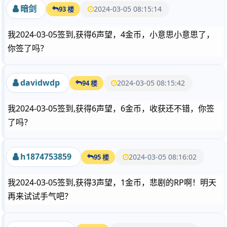
暗剑
2024-03-05 08:15:14
93 楼
我2024-03-05签到,获得6声望，4金币，小意思小意思了，
你签了吗？
davidwdp
2024-03-05 08:15:42
94 楼
我2024-03-05签到,获得6声望，6金币，收获还不错，你签
了吗？
h1874753859
2024-03-05 08:16:02
95 楼
我2024-03-05签到,获得3声望，1金币，悲剧的RP啊！明天
再来试试手气吧？