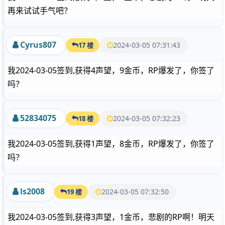
再来试试手气吧？
Cyrus807
2024-03-05 07:31:43
17 楼
我2024-03-05签到,获得4声望，9金币，RP爆发了，你签了
吗？
52834075
2024-03-05 07:32:23
18 楼
我2024-03-05签到,获得1声望，8金币，RP爆发了，你签了
吗？
ls2008
2024-03-05 07:32:50
19 楼
我2024-03-05签到,获得3声望，1金币，悲剧的RP啊！明天