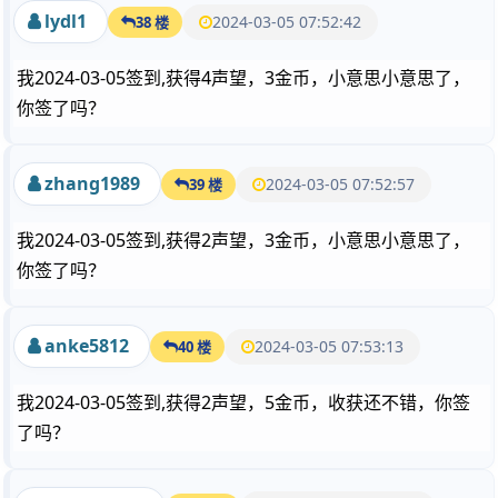
lydl1
2024-03-05 07:52:42
38 楼
我2024-03-05签到,获得4声望，3金币，小意思小意思了，
你签了吗？
zhang1989
2024-03-05 07:52:57
39 楼
我2024-03-05签到,获得2声望，3金币，小意思小意思了，
你签了吗？
anke5812
2024-03-05 07:53:13
40 楼
我2024-03-05签到,获得2声望，5金币，收获还不错，你签
了吗？