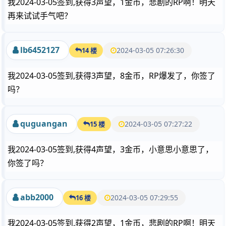
我2024-03-05签到,获得3声望，1金币，悲剧的RP啊！明天
再来试试手气吧？
lb6452127
2024-03-05 07:26:30
14 楼
我2024-03-05签到,获得3声望，8金币，RP爆发了，你签了
吗？
quguangan
2024-03-05 07:27:22
15 楼
我2024-03-05签到,获得4声望，3金币，小意思小意思了，
你签了吗？
abb2000
2024-03-05 07:29:55
16 楼
我2024-03-05签到,获得2声望，1金币，悲剧的RP啊！明天