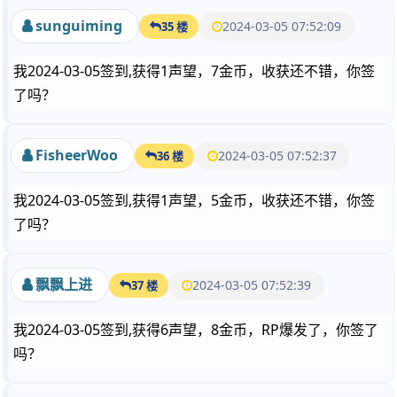
sunguiming
2024-03-05 07:52:09
35 楼
我2024-03-05签到,获得1声望，7金币，收获还不错，你签
了吗？
FisheerWoo
2024-03-05 07:52:37
36 楼
我2024-03-05签到,获得1声望，5金币，收获还不错，你签
了吗？
飘飘上进
2024-03-05 07:52:39
37 楼
我2024-03-05签到,获得6声望，8金币，RP爆发了，你签了
吗？