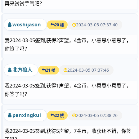
再来试试手气吧？
woshijason
2024-03-05 07:37:40
20 楼
我2024-03-05签到,获得2声望，4金币，小意思小意思了，
你签了吗？
北方狼人
2024-03-05 07:37:46
21 楼
我2024-03-05签到,获得1声望，4金币，小意思小意思了，
你签了吗？
panxingkui
2024-03-05 07:38:26
22 楼
我2024-03-05签到,获得5声望，7金币，收获还不错，你签