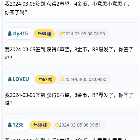
我2024-03-05签到,获得2声望，4金币，小意思小意思了，
你签了吗？
zly315
2024-03-05 08:08:55
66 楼
我2024-03-05签到,获得6声望，8金币，RP爆发了，你签了
吗？
LOVEU
2024-03-05 08:09:00
67 楼
我2024-03-05签到,获得5声望，8金币，RP爆发了，你签了
吗？
123E
2024-03-05 08:09:51
68 楼