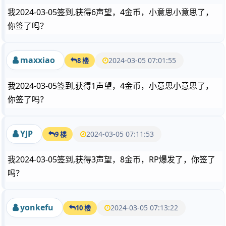
我2024-03-05签到,获得6声望，4金币，小意思小意思了，
你签了吗？
maxxiao
2024-03-05 07:01:55
8 楼
我2024-03-05签到,获得1声望，4金币，小意思小意思了，
你签了吗？
YJP
2024-03-05 07:11:53
9 楼
我2024-03-05签到,获得3声望，8金币，RP爆发了，你签了
吗？
yonkefu
2024-03-05 07:13:22
10 楼