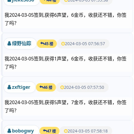
我2024-03-05签到,获得6声望，6金币，收获还不错，你签
了吗？
绿野仙踪
2024-03-05 07:56:57
45 楼
我2024-03-05签到,获得1声望，6金币，收获还不错，你签
了吗？
zxftiger
2024-03-05 07:57:50
46 楼
我2024-03-05签到,获得5声望，7金币，收获还不错，你签
了吗？
bobogwy
2024-03-05 07:58:18
47 楼