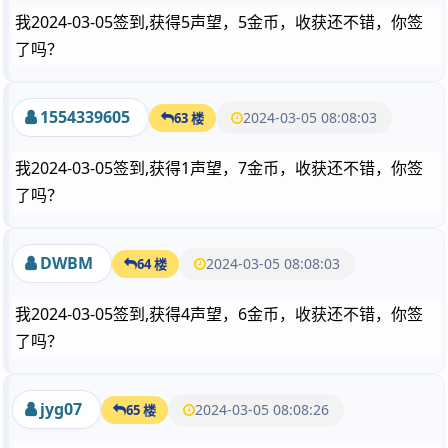
我2024-03-05签到,获得5声望，5金币，收获还不错，你签
了吗？
1554339605
2024-03-05 08:08:03
63 楼
我2024-03-05签到,获得1声望，7金币，收获还不错，你签
了吗？
DWBM
2024-03-05 08:08:03
64 楼
我2024-03-05签到,获得4声望，6金币，收获还不错，你签
了吗？
jyg07
2024-03-05 08:08:26
65 楼