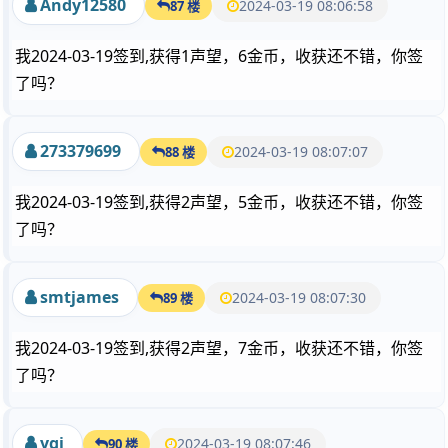
Andy12580
2024-03-19 08:06:58
87 楼
我2024-03-19签到,获得1声望，6金币，收获还不错，你签
了吗？
273379699
2024-03-19 08:07:07
88 楼
我2024-03-19签到,获得2声望，5金币，收获还不错，你签
了吗？
smtjames
2024-03-19 08:07:30
89 楼
我2024-03-19签到,获得2声望，7金币，收获还不错，你签
了吗？
ygj
2024-03-19 08:07:46
90 楼