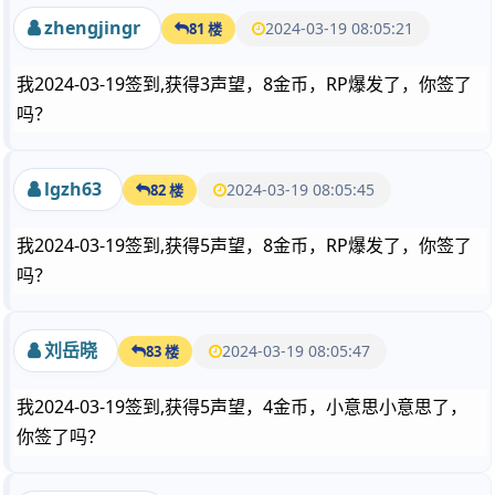
zhengjingr
2024-03-19 08:05:21
81 楼
我2024-03-19签到,获得3声望，8金币，RP爆发了，你签了
吗？
lgzh63
2024-03-19 08:05:45
82 楼
我2024-03-19签到,获得5声望，8金币，RP爆发了，你签了
吗？
刘岳晓
2024-03-19 08:05:47
83 楼
我2024-03-19签到,获得5声望，4金币，小意思小意思了，
你签了吗？