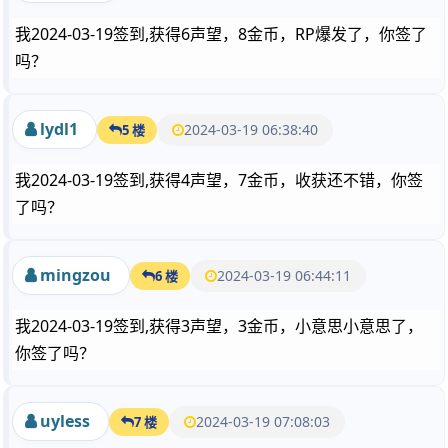
我2024-03-19签到,获得6声望，8金币，RP爆发了，你签了
吗？
lydl1
2024-03-19 06:38:40
5 楼
我2024-03-19签到,获得4声望，7金币，收获还不错，你签
了吗？
mingzou
2024-03-19 06:44:11
6 楼
我2024-03-19签到,获得3声望，3金币，小意思小意思了，
你签了吗？
uyless
2024-03-19 07:08:03
7 楼