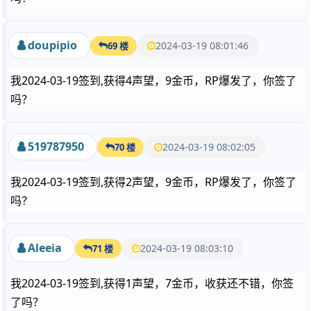
doupipio
2024-03-19 08:01:46
69 楼
我2024-03-19签到,获得4声望，9金币，RP爆发了，你签了
吗？
519787950
2024-03-19 08:02:05
70 楼
我2024-03-19签到,获得2声望，9金币，RP爆发了，你签了
吗？
Aleeia
2024-03-19 08:03:10
71 楼
我2024-03-19签到,获得1声望，7金币，收获还不错，你签
了吗？