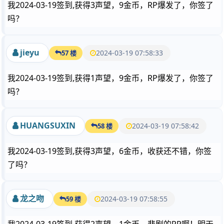
我2024-03-19签到,获得3声望，9金币，RP爆发了，你签了
吗？
jieyu
2024-03-19 07:58:33
57 楼
我2024-03-19签到,获得1声望，9金币，RP爆发了，你签了
吗？
HUANGSUXIN
2024-03-19 07:58:42
58 楼
我2024-03-19签到,获得3声望，6金币，收获还不错，你签
了吗？
龙之吻
2024-03-19 07:58:55
59 楼