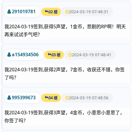
291019781
2024-03-19 07:48:31
32 楼
我2024-03-19签到,获得5声望，1金币，悲剧的RP啊！明天
再来试试手气吧？
a154934506
2024-03-19 07:48:41
33 楼
我2024-03-19签到,获得2声望，7金币，收获还不错，你签
了吗？
995399673
2024-03-19 07:48:56
34 楼
我2024-03-19签到,获得3声望，4金币，小意思小意思了，
你签了吗？