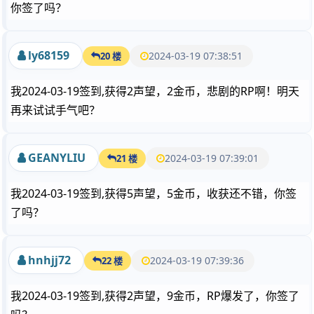
你签了吗？
ly68159
2024-03-19 07:38:51
20 楼
我2024-03-19签到,获得2声望，2金币，悲剧的RP啊！明天
再来试试手气吧？
GEANYLIU
2024-03-19 07:39:01
21 楼
我2024-03-19签到,获得5声望，5金币，收获还不错，你签
了吗？
hnhjj72
2024-03-19 07:39:36
22 楼
我2024-03-19签到,获得2声望，9金币，RP爆发了，你签了