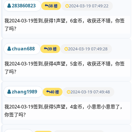
283860823
2024-03-19 07:49:22
38 楼
我2024-03-19签到,获得1声望，6金币，收获还不错，你签
了吗？
chuan688
2024-03-19 07:49:28
39 楼
我2024-03-19签到,获得4声望，5金币，收获还不错，你签
了吗？
zhang1989
2024-03-19 07:49:48
40 楼
我2024-03-19签到,获得5声望，4金币，小意思小意思了，
你签了吗？