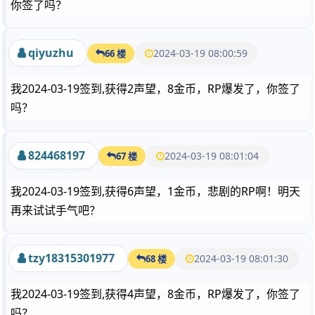
你签了吗？
qiyuzhu
2024-03-19 08:00:59
66 楼
我2024-03-19签到,获得2声望，8金币，RP爆发了，你签了
吗？
824468197
2024-03-19 08:01:04
67 楼
我2024-03-19签到,获得6声望，1金币，悲剧的RP啊！明天
再来试试手气吧？
tzy18315301977
2024-03-19 08:01:30
68 楼
我2024-03-19签到,获得4声望，8金币，RP爆发了，你签了
吗？