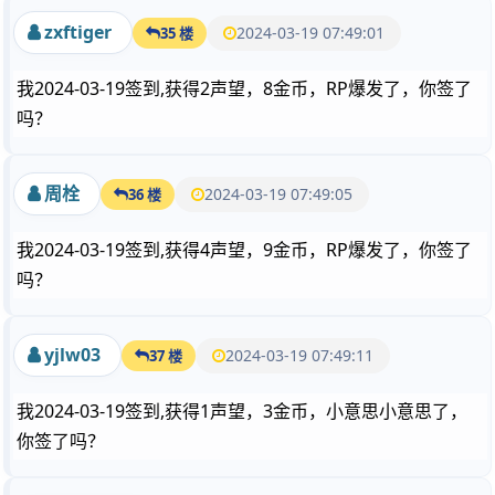
zxftiger
2024-03-19 07:49:01
35 楼
我2024-03-19签到,获得2声望，8金币，RP爆发了，你签了
吗？
周栓
2024-03-19 07:49:05
36 楼
我2024-03-19签到,获得4声望，9金币，RP爆发了，你签了
吗？
yjlw03
2024-03-19 07:49:11
37 楼
我2024-03-19签到,获得1声望，3金币，小意思小意思了，
你签了吗？