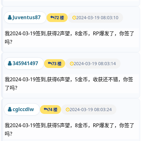
Juventus87
2024-03-19 08:03:10
72 楼
我2024-03-19签到,获得2声望，8金币，RP爆发了，你签了
吗？
345941497
2024-03-19 08:03:14
73 楼
我2024-03-19签到,获得6声望，5金币，收获还不错，你签
了吗？
cglccdlw
2024-03-19 08:03:24
74 楼
我2024-03-19签到,获得5声望，8金币，RP爆发了，你签了
吗？