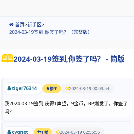
首页
>
新手区
>
2024-03-19签到,你签了吗？（完整版）
2024-03-19签到,你签了吗？ - 简版
tiger76314
2024-03-19 00:03:54
楼主
我2024-03-19签到,获得1声望，9金币，RP爆发了，你签了
吗？
cygnet
2024-03-19 02:55:55
1 楼