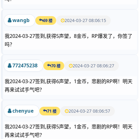
wangb
2024-03-27 08:06:15
69 楼
我2024-03-27签到,获得5声望，8金币，RP爆发了，你签了
吗？
772475238
2024-03-27 08:06:27
70 楼
我2024-03-27签到,获得6声望，1金币，悲剧的RP啊！明天
再来试试手气吧？
chenyue
2024-03-27 08:06:57
71 楼
我2024-03-27签到,获得5声望，1金币，悲剧的RP啊！明天
再来试试手气吧？