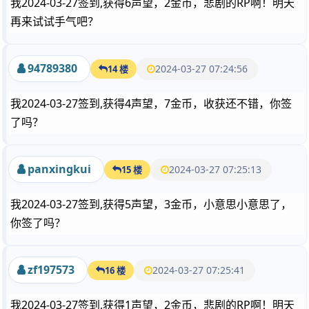
我2024-03-27签到,获得6声望，2金币，悲剧的RP啊！明天
再来试试手气吧？
94789380
2024-03-27 07:24:56
14 楼
我2024-03-27签到,获得4声望，7金币，收获还不错，你签
了吗？
panxingkui
2024-03-27 07:25:13
15 楼
我2024-03-27签到,获得5声望，3金币，小意思小意思了，
你签了吗？
zf197573
2024-03-27 07:25:41
16 楼
我2024-03-27签到,获得1声望，2金币，悲剧的RP啊！明天