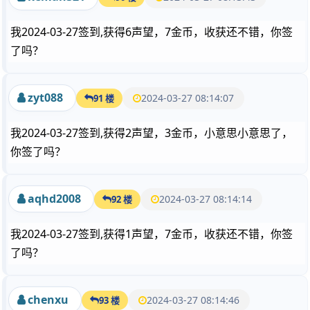
我2024-03-27签到,获得6声望，7金币，收获还不错，你签
了吗？
zyt088
2024-03-27 08:14:07
91 楼
我2024-03-27签到,获得2声望，3金币，小意思小意思了，
你签了吗？
aqhd2008
2024-03-27 08:14:14
92 楼
我2024-03-27签到,获得1声望，7金币，收获还不错，你签
了吗？
chenxu
2024-03-27 08:14:46
93 楼