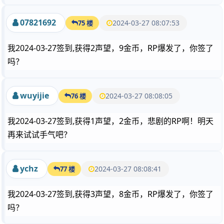
07821692
2024-03-27 08:07:53
75 楼
我2024-03-27签到,获得2声望，9金币，RP爆发了，你签了
吗？
wuyijie
2024-03-27 08:08:05
76 楼
我2024-03-27签到,获得1声望，2金币，悲剧的RP啊！明天
再来试试手气吧？
ychz
2024-03-27 08:08:41
77 楼
我2024-03-27签到,获得3声望，8金币，RP爆发了，你签了
吗？