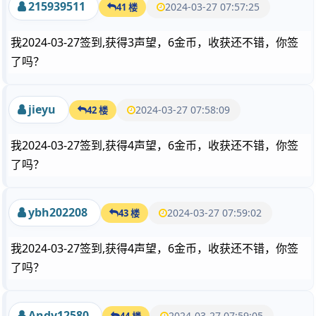
215939511
2024-03-27 07:57:25
41 楼
我2024-03-27签到,获得3声望，6金币，收获还不错，你签
了吗？
jieyu
2024-03-27 07:58:09
42 楼
我2024-03-27签到,获得4声望，6金币，收获还不错，你签
了吗？
ybh202208
2024-03-27 07:59:02
43 楼
我2024-03-27签到,获得4声望，6金币，收获还不错，你签
了吗？
Andy12580
2024-03-27 07:59:05
44 楼