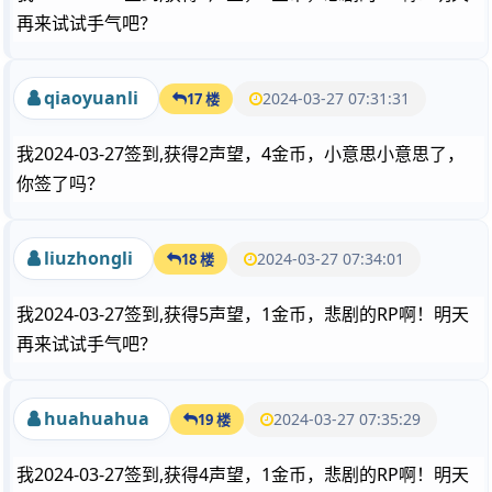
再来试试手气吧？
qiaoyuanli
2024-03-27 07:31:31
17 楼
我2024-03-27签到,获得2声望，4金币，小意思小意思了，
你签了吗？
liuzhongli
2024-03-27 07:34:01
18 楼
我2024-03-27签到,获得5声望，1金币，悲剧的RP啊！明天
再来试试手气吧？
huahuahua
2024-03-27 07:35:29
19 楼
我2024-03-27签到,获得4声望，1金币，悲剧的RP啊！明天