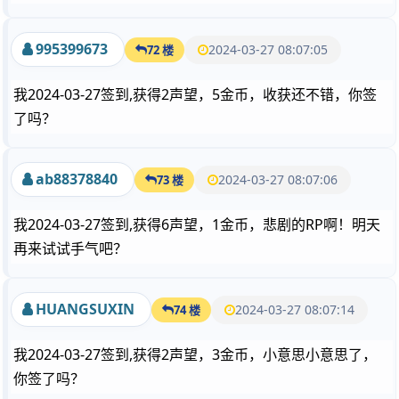
995399673
2024-03-27 08:07:05
72 楼
我2024-03-27签到,获得2声望，5金币，收获还不错，你签
了吗？
ab88378840
2024-03-27 08:07:06
73 楼
我2024-03-27签到,获得6声望，1金币，悲剧的RP啊！明天
再来试试手气吧？
HUANGSUXIN
2024-03-27 08:07:14
74 楼
我2024-03-27签到,获得2声望，3金币，小意思小意思了，
你签了吗？