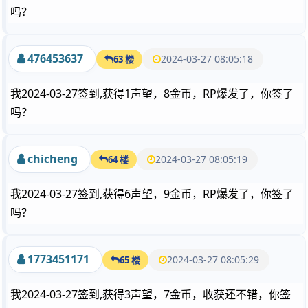
吗？
476453637
2024-03-27 08:05:18
63 楼
我2024-03-27签到,获得1声望，8金币，RP爆发了，你签了
吗？
chicheng
2024-03-27 08:05:19
64 楼
我2024-03-27签到,获得6声望，9金币，RP爆发了，你签了
吗？
1773451171
2024-03-27 08:05:29
65 楼
我2024-03-27签到,获得3声望，7金币，收获还不错，你签