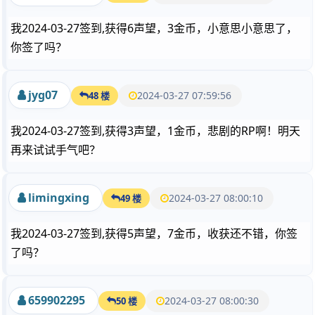
我2024-03-27签到,获得6声望，3金币，小意思小意思了，
你签了吗？
jyg07
2024-03-27 07:59:56
48 楼
我2024-03-27签到,获得3声望，1金币，悲剧的RP啊！明天
再来试试手气吧？
limingxing
2024-03-27 08:00:10
49 楼
我2024-03-27签到,获得5声望，7金币，收获还不错，你签
了吗？
659902295
2024-03-27 08:00:30
50 楼