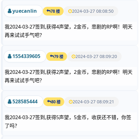
yuecanlin
2024-03-27 08:08:50
78 楼
我2024-03-27签到,获得4声望，2金币，悲剧的RP啊！明天
再来试试手气吧？
1554339605
2024-03-27 08:09:20
79 楼
我2024-03-27签到,获得2声望，2金币，悲剧的RP啊！明天
再来试试手气吧？
528585444
2024-03-27 08:09:21
80 楼
我2024-03-27签到,获得5声望，5金币，收获还不错，你签
了吗？