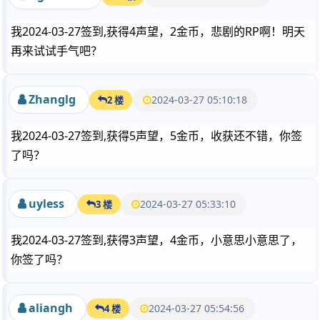
我2024-03-27签到,获得4声望，2金币，悲剧的RP啊！明天
再来试试手气吧？
Zhanglg
2024-03-27 05:10:18
2 楼
我2024-03-27签到,获得5声望，5金币，收获还不错，你签
了吗？
uyless
2024-03-27 05:33:10
3 楼
我2024-03-27签到,获得3声望，4金币，小意思小意思了，
你签了吗？
aliangh
2024-03-27 05:54:56
4 楼