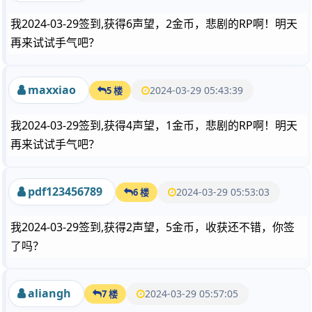
我2024-03-29签到,获得6声望，2金币，悲剧的RP啊！明天
再来试试手气吧？
maxxiao
2024-03-29 05:43:39
5 楼
我2024-03-29签到,获得4声望，1金币，悲剧的RP啊！明天
再来试试手气吧？
pdf123456789
2024-03-29 05:53:03
6 楼
我2024-03-29签到,获得2声望，5金币，收获还不错，你签
了吗？
aliangh
2024-03-29 05:57:05
7 楼