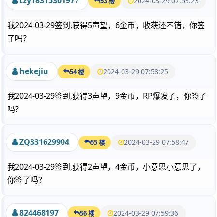
tzy18315301977
2024-03-29 07:58:23
53 楼
我2024-03-29签到,获得5声望，6金币，收获还不错，你签
了吗？
hekejiu
2024-03-29 07:58:25
54 楼
我2024-03-29签到,获得3声望，9金币，RP爆发了，你签了
吗？
ZQ331629904
2024-03-29 07:58:47
55 楼
我2024-03-29签到,获得2声望，4金币，小意思小意思了，
你签了吗？
824468197
2024-03-29 07:59:36
56 楼