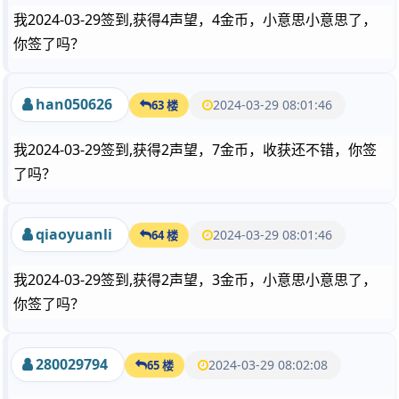
我2024-03-29签到,获得4声望，4金币，小意思小意思了，
你签了吗？
han050626
2024-03-29 08:01:46
63 楼
我2024-03-29签到,获得2声望，7金币，收获还不错，你签
了吗？
qiaoyuanli
2024-03-29 08:01:46
64 楼
我2024-03-29签到,获得2声望，3金币，小意思小意思了，
你签了吗？
280029794
2024-03-29 08:02:08
65 楼