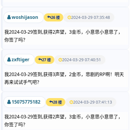
woshijason
2024-03-29 07:35:48
26 楼
我2024-03-29签到,获得2声望，3金币，小意思小意思了，
你签了吗？
zxftiger
2024-03-29 07:40:51
27 楼
我2024-03-29签到,获得3声望，2金币，悲剧的RP啊！明天
再来试试手气吧？
15075775182
2024-03-29 07:41:13
28 楼
我2024-03-29签到,获得2声望，3金币，小意思小意思了，
你签了吗？