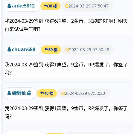
anke5812
2024-03-29 07:50:47
38 楼
我2024-03-29签到,获得6声望，2金币，悲剧的RP啊！明天
再来试试手气吧？
chuan688
2024-03-29 07:50:48
39 楼
我2024-03-29签到,获得1声望，9金币，RP爆发了，你签了
吗？
绿野仙踪
2024-03-29 07:52:20
40 楼
我2024-03-29签到,获得1声望，9金币，RP爆发了，你签了
吗？