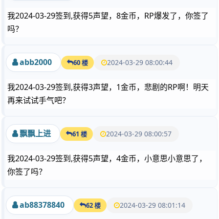
我2024-03-29签到,获得5声望，8金币，RP爆发了，你签了
吗？
abb2000
2024-03-29 08:00:44
60 楼
我2024-03-29签到,获得3声望，1金币，悲剧的RP啊！明天
再来试试手气吧？
飘飘上进
2024-03-29 08:00:57
61 楼
我2024-03-29签到,获得5声望，4金币，小意思小意思了，
你签了吗？
ab88378840
2024-03-29 08:01:14
62 楼