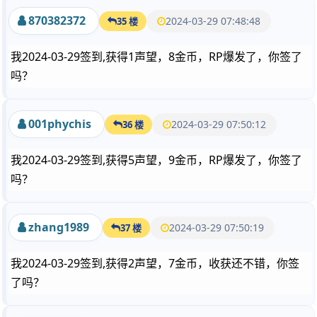
870382372
2024-03-29 07:48:48
35 楼
我2024-03-29签到,获得1声望，8金币，RP爆发了，你签了
吗？
001phychis
2024-03-29 07:50:12
36 楼
我2024-03-29签到,获得5声望，9金币，RP爆发了，你签了
吗？
zhang1989
2024-03-29 07:50:19
37 楼
我2024-03-29签到,获得2声望，7金币，收获还不错，你签
了吗？