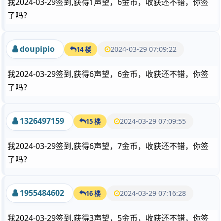
我2024-03-29签到,获得1声望，6金币，收获还不错，你签
了吗？
doupipio
2024-03-29 07:09:22
14 楼
我2024-03-29签到,获得6声望，6金币，收获还不错，你签
了吗？
1326497159
2024-03-29 07:09:55
15 楼
我2024-03-29签到,获得6声望，7金币，收获还不错，你签
了吗？
1955484602
2024-03-29 07:16:28
16 楼
我2024-03-29签到,获得3声望，5金币，收获还不错，你签