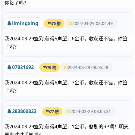
你签了吗？
limingxing
2024-03-29 08:04:49
75 楼
我2024-03-29签到,获得5声望，6金币，收获还不错，你签
了吗？
07821692
2024-03-29 08:05:28
76 楼
我2024-03-29签到,获得6声望，7金币，收获还不错，你签
了吗？
283860823
2024-03-29 08:05:31
77 楼
我2024-03-29签到,获得4声望，1金币，悲剧的RP啊！明天
再来试试手气吧？