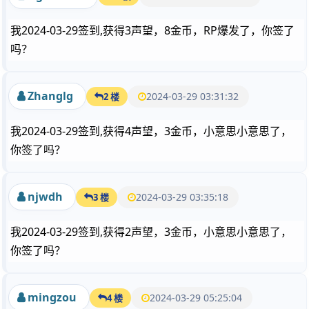
我2024-03-29签到,获得3声望，8金币，RP爆发了，你签了
吗？
Zhanglg
2024-03-29 03:31:32
2 楼
我2024-03-29签到,获得4声望，3金币，小意思小意思了，
你签了吗？
njwdh
2024-03-29 03:35:18
3 楼
我2024-03-29签到,获得2声望，3金币，小意思小意思了，
你签了吗？
mingzou
2024-03-29 05:25:04
4 楼