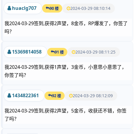
huaclg707
2024-03-29 08:10:14
90 楼
我2024-03-29签到,获得2声望，8金币，RP爆发了，你签了
吗？
15369814058
2024-03-29 08:11:25
91 楼
我2024-03-29签到,获得1声望，3金币，小意思小意思了，
你签了吗？
1434822361
2024-03-29 08:12:09
92 楼
我2024-03-29签到,获得2声望，5金币，收获还不错，你签
了吗？