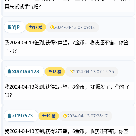
再来试试手气吧？
YJP
2024-04-13 07:09:48
17 楼
我2024-04-13签到,获得2声望，7金币，收获还不错，你签
了吗？
xianlan123
2024-04-13 07:15:35
18 楼
我2024-04-13签到,获得2声望，8金币，RP爆发了，你签了
吗？
zf197573
2024-04-13 07:26:17
19 楼
我2024-04-13签到,获得2声望，6金币，收获还不错，你签