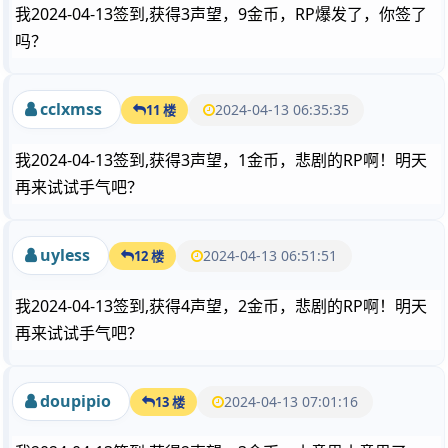
我2024-04-13签到,获得3声望，9金币，RP爆发了，你签了
吗？
cclxmss
2024-04-13 06:35:35
11 楼
我2024-04-13签到,获得3声望，1金币，悲剧的RP啊！明天
再来试试手气吧？
uyless
2024-04-13 06:51:51
12 楼
我2024-04-13签到,获得4声望，2金币，悲剧的RP啊！明天
再来试试手气吧？
doupipio
2024-04-13 07:01:16
13 楼