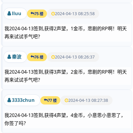
lluu
2024-04-13 08:25:58
75 楼
我2024-04-13签到,获得2声望，1金币，悲剧的RP啊！明天
再来试试手气吧？
秦波
2024-04-13 08:26:37
76 楼
我2024-04-13签到,获得3声望，2金币，悲剧的RP啊！明天
再来试试手气吧？
3333chun
2024-04-13 08:27:38
77 楼
我2024-04-13签到,获得4声望，4金币，小意思小意思了，
你签了吗？