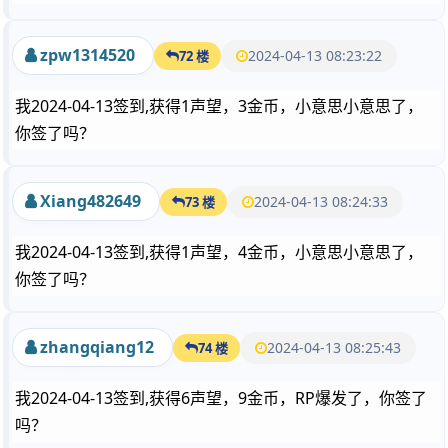
zpw1314520
2024-04-13 08:23:22
72 楼
我2024-04-13签到,获得1声望，3金币，小意思小意思了，
你签了吗？
Xiang482649
2024-04-13 08:24:33
73 楼
我2024-04-13签到,获得1声望，4金币，小意思小意思了，
你签了吗？
zhangqiang12
2024-04-13 08:25:43
74 楼
我2024-04-13签到,获得6声望，9金币，RP爆发了，你签了
吗？