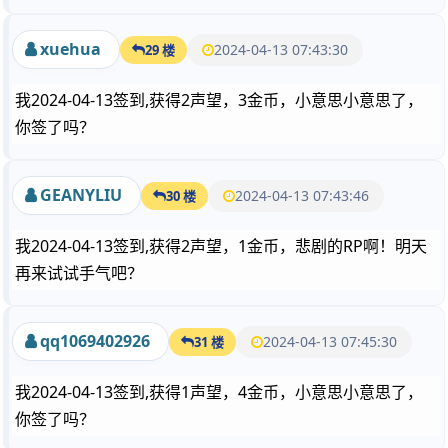
xuehua
2024-04-13 07:43:30
29 楼
我2024-04-13签到,获得2声望，3金币，小意思小意思了，
你签了吗？
GEANYLIU
2024-04-13 07:43:46
30 楼
我2024-04-13签到,获得2声望，1金币，悲剧的RP啊！明天
再来试试手气吧？
qq1069402926
2024-04-13 07:45:30
31 楼
我2024-04-13签到,获得1声望，4金币，小意思小意思了，
你签了吗？