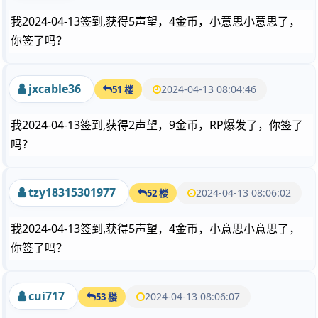
我2024-04-13签到,获得5声望，4金币，小意思小意思了，
你签了吗？
jxcable36
2024-04-13 08:04:46
51 楼
我2024-04-13签到,获得2声望，9金币，RP爆发了，你签了
吗？
tzy18315301977
2024-04-13 08:06:02
52 楼
我2024-04-13签到,获得5声望，4金币，小意思小意思了，
你签了吗？
cui717
2024-04-13 08:06:07
53 楼