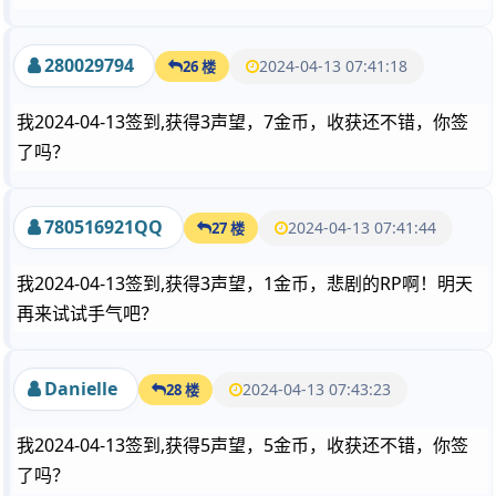
280029794
2024-04-13 07:41:18
26 楼
我2024-04-13签到,获得3声望，7金币，收获还不错，你签
了吗？
780516921QQ
2024-04-13 07:41:44
27 楼
我2024-04-13签到,获得3声望，1金币，悲剧的RP啊！明天
再来试试手气吧？
Danielle
2024-04-13 07:43:23
28 楼
我2024-04-13签到,获得5声望，5金币，收获还不错，你签
了吗？