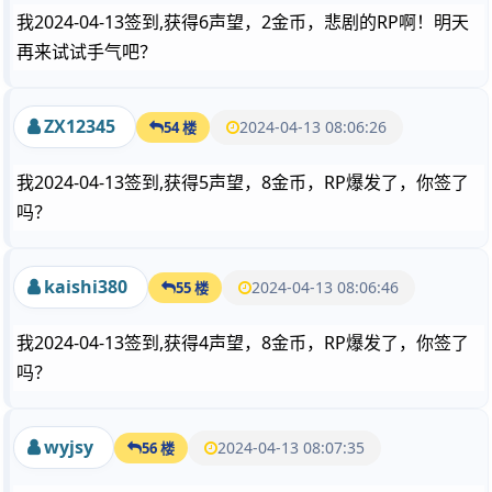
我2024-04-13签到,获得6声望，2金币，悲剧的RP啊！明天
再来试试手气吧？
ZX12345
2024-04-13 08:06:26
54 楼
我2024-04-13签到,获得5声望，8金币，RP爆发了，你签了
吗？
kaishi380
2024-04-13 08:06:46
55 楼
我2024-04-13签到,获得4声望，8金币，RP爆发了，你签了
吗？
wyjsy
2024-04-13 08:07:35
56 楼