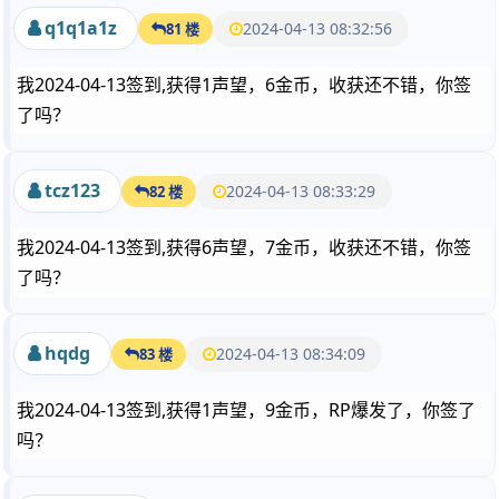
q1q1a1z
2024-04-13 08:32:56
81 楼
我2024-04-13签到,获得1声望，6金币，收获还不错，你签
了吗？
tcz123
2024-04-13 08:33:29
82 楼
我2024-04-13签到,获得6声望，7金币，收获还不错，你签
了吗？
hqdg
2024-04-13 08:34:09
83 楼
我2024-04-13签到,获得1声望，9金币，RP爆发了，你签了
吗？