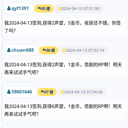
qyf1391
2024-04-13 07:51:00
35 楼
我2024-04-13签到,获得2声望，5金币，收获还不错，你签
了吗？
chuan688
2024-04-13 07:52:16
36 楼
我2024-04-13签到,获得2声望，1金币，悲剧的RP啊！明天
再来试试手气吧？
59601646
2024-04-13 07:54:26
37 楼
我2024-04-13签到,获得6声望，1金币，悲剧的RP啊！明天
再来试试手气吧？