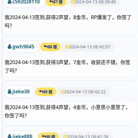
c592028110
2024-04-13 08:38:49
87 楼
我2024-04-13签到,获得2声望，8金币，RP爆发了，你签了
吗？
gwh9645
2024-04-13 08:42:07
88 楼
我2024-04-13签到,获得3声望，7金币，收获还不错，你签
了吗？
jieke30
2024-04-13 08:42:22
89 楼
我2024-04-13签到,获得4声望，4金币，小意思小意思了，
你签了吗？
jieke888
2024-04-13 08:42:38
90 楼