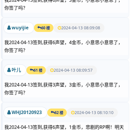
我2024-04-13签到,获得6声望，3金币，小意思小意思了，
你签了吗？
wuyijie
2024-04-13 08:09:08
60 楼
我2024-04-13签到,获得6声望，4金币，小意思小意思了，
你签了吗？
叶儿
2024-04-13 08:09:57
61 楼
我2024-04-13签到,获得3声望，3金币，小意思小意思了，
你签了吗？
WHJ20120923
2024-04-13 08:10:10
62 楼
我2024-04-13签到,获得6声望，1金币，悲剧的RP啊！明天