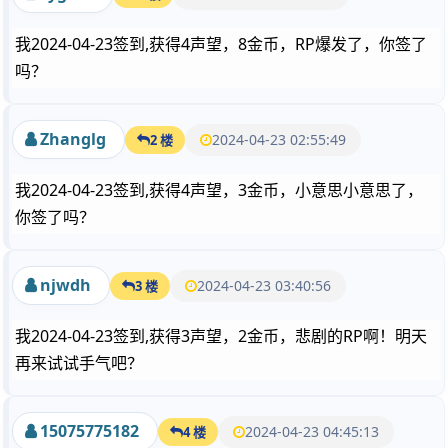
我2024-04-23签到,获得4声望，8金币，RP爆发了，你签了
吗？
Zhanglg
2024-04-23 02:55:49
2 楼
我2024-04-23签到,获得4声望，3金币，小意思小意思了，
你签了吗？
njwdh
2024-04-23 03:40:56
3 楼
我2024-04-23签到,获得3声望，2金币，悲剧的RP啊！明天
再来试试手气吧？
15075775182
2024-04-23 04:45:13
4 楼