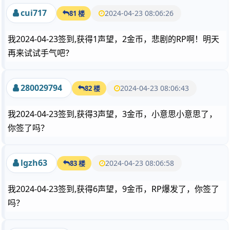
cui717
2024-04-23 08:06:26
81 楼
我2024-04-23签到,获得1声望，2金币，悲剧的RP啊！明天
再来试试手气吧？
280029794
2024-04-23 08:06:43
82 楼
我2024-04-23签到,获得3声望，3金币，小意思小意思了，
你签了吗？
lgzh63
2024-04-23 08:06:58
83 楼
我2024-04-23签到,获得6声望，9金币，RP爆发了，你签了
吗？