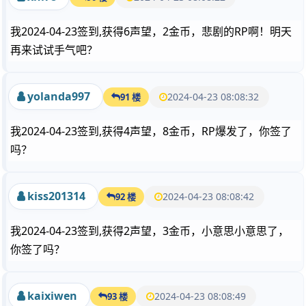
我2024-04-23签到,获得6声望，2金币，悲剧的RP啊！明天
再来试试手气吧？
yolanda997
2024-04-23 08:08:32
91 楼
我2024-04-23签到,获得4声望，8金币，RP爆发了，你签了
吗？
kiss201314
2024-04-23 08:08:42
92 楼
我2024-04-23签到,获得2声望，3金币，小意思小意思了，
你签了吗？
kaixiwen
2024-04-23 08:08:49
93 楼