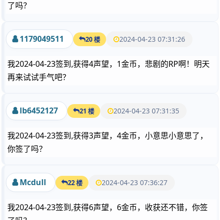
了吗？
1179049511
2024-04-23 07:31:26
20 楼
我2024-04-23签到,获得4声望，1金币，悲剧的RP啊！明天
再来试试手气吧？
lb6452127
2024-04-23 07:31:35
21 楼
我2024-04-23签到,获得3声望，4金币，小意思小意思了，
你签了吗？
Mcdull
2024-04-23 07:36:27
22 楼
我2024-04-23签到,获得6声望，6金币，收获还不错，你签