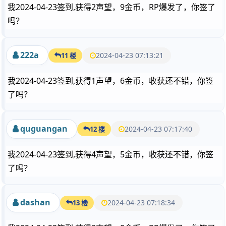
我2024-04-23签到,获得2声望，9金币，RP爆发了，你签了
吗？
222a
2024-04-23 07:13:21
11 楼
我2024-04-23签到,获得1声望，6金币，收获还不错，你签
了吗？
quguangan
2024-04-23 07:17:40
12 楼
我2024-04-23签到,获得4声望，5金币，收获还不错，你签
了吗？
dashan
2024-04-23 07:18:34
13 楼