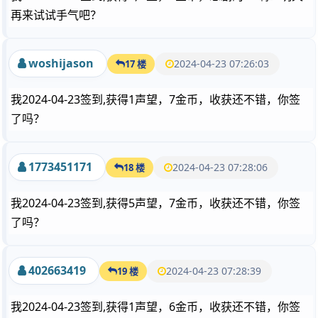
再来试试手气吧？
woshijason
2024-04-23 07:26:03
17 楼
我2024-04-23签到,获得1声望，7金币，收获还不错，你签
了吗？
1773451171
2024-04-23 07:28:06
18 楼
我2024-04-23签到,获得5声望，7金币，收获还不错，你签
了吗？
402663419
2024-04-23 07:28:39
19 楼
我2024-04-23签到,获得1声望，6金币，收获还不错，你签