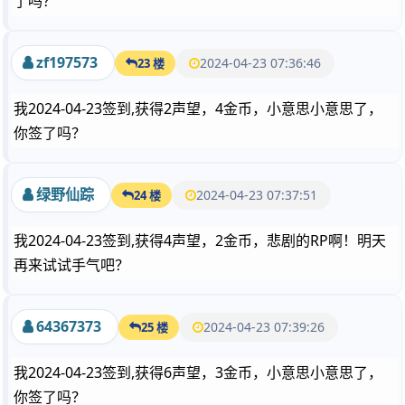
了吗？
zf197573
2024-04-23 07:36:46
23 楼
我2024-04-23签到,获得2声望，4金币，小意思小意思了，
你签了吗？
绿野仙踪
2024-04-23 07:37:51
24 楼
我2024-04-23签到,获得4声望，2金币，悲剧的RP啊！明天
再来试试手气吧？
64367373
2024-04-23 07:39:26
25 楼
我2024-04-23签到,获得6声望，3金币，小意思小意思了，
你签了吗？