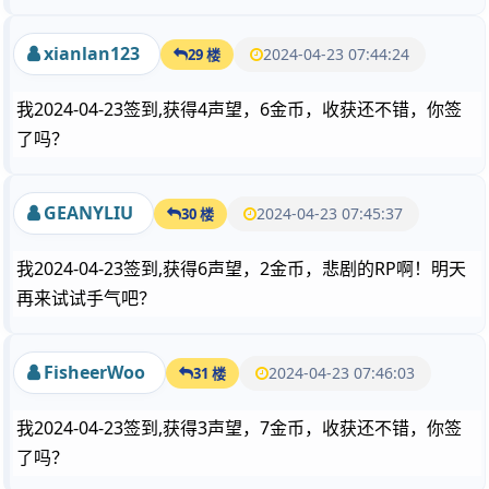
xianlan123
2024-04-23 07:44:24
29 楼
我2024-04-23签到,获得4声望，6金币，收获还不错，你签
了吗？
GEANYLIU
2024-04-23 07:45:37
30 楼
我2024-04-23签到,获得6声望，2金币，悲剧的RP啊！明天
再来试试手气吧？
FisheerWoo
2024-04-23 07:46:03
31 楼
我2024-04-23签到,获得3声望，7金币，收获还不错，你签
了吗？