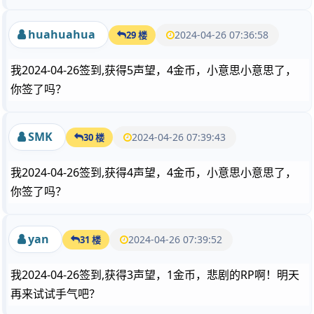
huahuahua
2024-04-26 07:36:58
29 楼
我2024-04-26签到,获得5声望，4金币，小意思小意思了，
你签了吗？
SMK
2024-04-26 07:39:43
30 楼
我2024-04-26签到,获得4声望，4金币，小意思小意思了，
你签了吗？
yan
2024-04-26 07:39:52
31 楼
我2024-04-26签到,获得3声望，1金币，悲剧的RP啊！明天
再来试试手气吧？