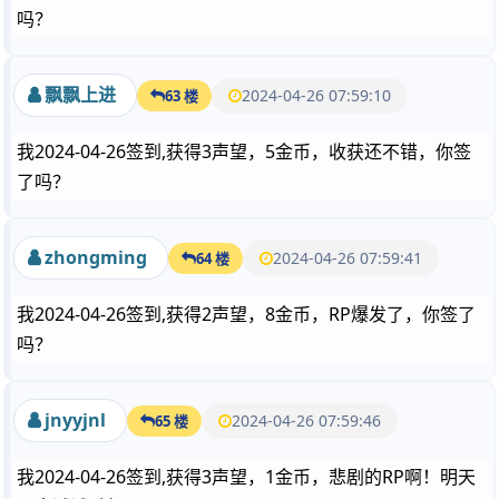
吗？
飘飘上进
2024-04-26 07:59:10
63 楼
我2024-04-26签到,获得3声望，5金币，收获还不错，你签
了吗？
zhongming
2024-04-26 07:59:41
64 楼
我2024-04-26签到,获得2声望，8金币，RP爆发了，你签了
吗？
jnyyjnl
2024-04-26 07:59:46
65 楼
我2024-04-26签到,获得3声望，1金币，悲剧的RP啊！明天