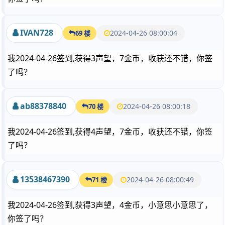
IVAN728
2024-04-26 08:00:04
69 楼
我2024-04-26签到,获得3声望，7金币，收获还不错，你签
了吗？
ab88378840
2024-04-26 08:00:18
70 楼
我2024-04-26签到,获得4声望，7金币，收获还不错，你签
了吗？
13538467390
2024-04-26 08:00:49
71 楼
我2024-04-26签到,获得3声望，4金币，小意思小意思了，
你签了吗？