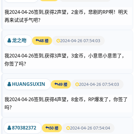
我2024-04-26签到,获得2声望，2金币，悲剧的RP啊！明天
再来试试手气吧？
龙之吻
2024-04-26 07:54:03
48 楼
我2024-04-26签到,获得3声望，3金币，小意思小意思了，
你签了吗？
HUANGSUXIN
2024-04-26 07:54:03
49 楼
我2024-04-26签到,获得4声望，8金币，RP爆发了，你签了
吗？
870382372
2024-04-26 07:54:04
50 楼