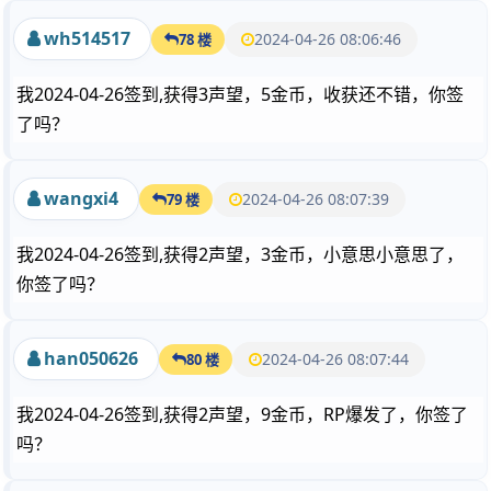
wh514517
2024-04-26 08:06:46
78 楼
我2024-04-26签到,获得3声望，5金币，收获还不错，你签
了吗？
wangxi4
2024-04-26 08:07:39
79 楼
我2024-04-26签到,获得2声望，3金币，小意思小意思了，
你签了吗？
han050626
2024-04-26 08:07:44
80 楼
我2024-04-26签到,获得2声望，9金币，RP爆发了，你签了
吗？