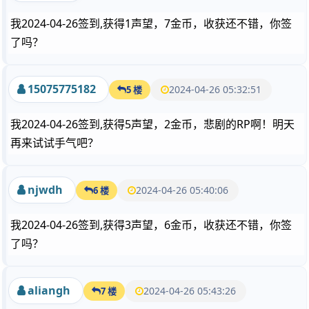
我2024-04-26签到,获得1声望，7金币，收获还不错，你签
了吗？
15075775182
2024-04-26 05:32:51
5 楼
我2024-04-26签到,获得5声望，2金币，悲剧的RP啊！明天
再来试试手气吧？
njwdh
2024-04-26 05:40:06
6 楼
我2024-04-26签到,获得3声望，6金币，收获还不错，你签
了吗？
aliangh
2024-04-26 05:43:26
7 楼