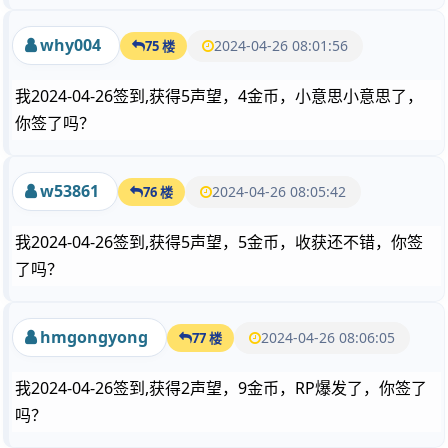
why004
2024-04-26 08:01:56
75 楼
我2024-04-26签到,获得5声望，4金币，小意思小意思了，
你签了吗？
w53861
2024-04-26 08:05:42
76 楼
我2024-04-26签到,获得5声望，5金币，收获还不错，你签
了吗？
hmgongyong
2024-04-26 08:06:05
77 楼
我2024-04-26签到,获得2声望，9金币，RP爆发了，你签了
吗？