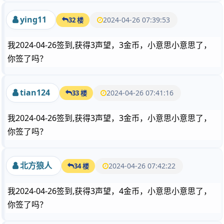
ying11
2024-04-26 07:39:53
32 楼
我2024-04-26签到,获得3声望，3金币，小意思小意思了，
你签了吗？
tian124
2024-04-26 07:41:16
33 楼
我2024-04-26签到,获得3声望，3金币，小意思小意思了，
你签了吗？
北方狼人
2024-04-26 07:42:22
34 楼
我2024-04-26签到,获得3声望，4金币，小意思小意思了，
你签了吗？