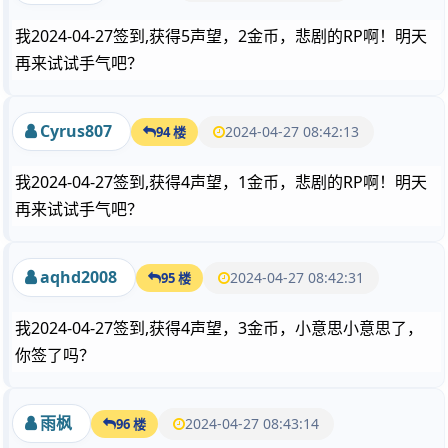
我2024-04-27签到,获得5声望，2金币，悲剧的RP啊！明天
再来试试手气吧？
Cyrus807
2024-04-27 08:42:13
94 楼
我2024-04-27签到,获得4声望，1金币，悲剧的RP啊！明天
再来试试手气吧？
aqhd2008
2024-04-27 08:42:31
95 楼
我2024-04-27签到,获得4声望，3金币，小意思小意思了，
你签了吗？
雨枫
2024-04-27 08:43:14
96 楼