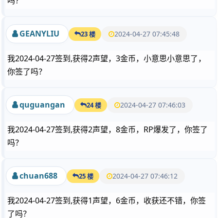
吗？
GEANYLIU
2024-04-27 07:45:48
23 楼
我2024-04-27签到,获得2声望，3金币，小意思小意思了，
你签了吗？
quguangan
2024-04-27 07:46:03
24 楼
我2024-04-27签到,获得2声望，8金币，RP爆发了，你签了
吗？
chuan688
2024-04-27 07:46:12
25 楼
我2024-04-27签到,获得1声望，6金币，收获还不错，你签
了吗？