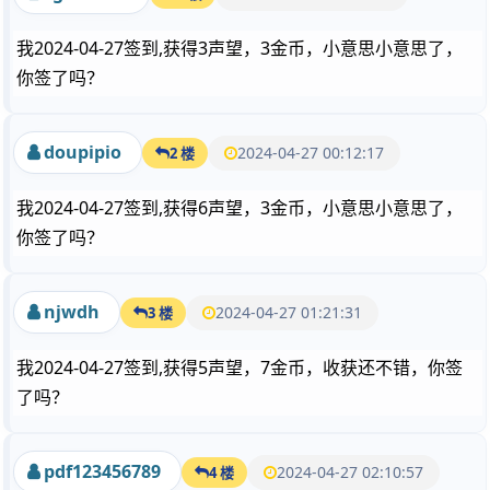
我2024-04-27签到,获得3声望，3金币，小意思小意思了，
你签了吗？
doupipio
2024-04-27 00:12:17
2 楼
我2024-04-27签到,获得6声望，3金币，小意思小意思了，
你签了吗？
njwdh
2024-04-27 01:21:31
3 楼
我2024-04-27签到,获得5声望，7金币，收获还不错，你签
了吗？
pdf123456789
2024-04-27 02:10:57
4 楼