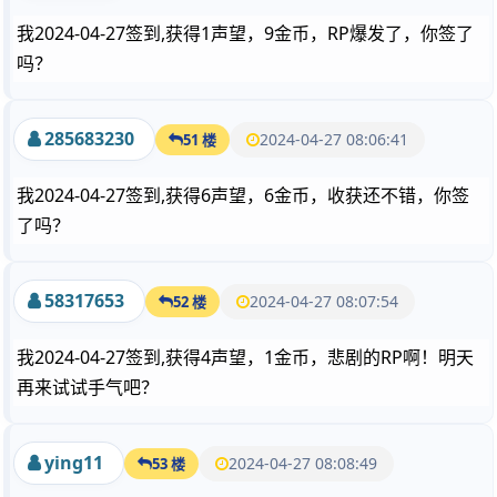
我2024-04-27签到,获得1声望，9金币，RP爆发了，你签了
吗？
285683230
2024-04-27 08:06:41
51 楼
我2024-04-27签到,获得6声望，6金币，收获还不错，你签
了吗？
58317653
2024-04-27 08:07:54
52 楼
我2024-04-27签到,获得4声望，1金币，悲剧的RP啊！明天
再来试试手气吧？
ying11
2024-04-27 08:08:49
53 楼