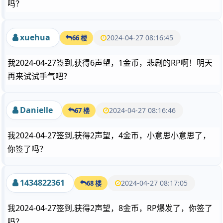
吗？
xuehua
2024-04-27 08:16:45
66 楼
我2024-04-27签到,获得6声望，1金币，悲剧的RP啊！明天
再来试试手气吧？
Danielle
2024-04-27 08:16:46
67 楼
我2024-04-27签到,获得2声望，4金币，小意思小意思了，
你签了吗？
1434822361
2024-04-27 08:17:05
68 楼
我2024-04-27签到,获得2声望，8金币，RP爆发了，你签了
吗？