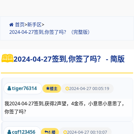
首页
>
新手区
>
2024-04-27签到,你签了吗？（完整版）
2024-04-27签到,你签了吗？ - 简版
tiger76314
2024-04-27 00:05:19
楼主
我2024-04-27签到,获得2声望，4金币，小意思小意思了，
你签了吗？
cgf123456
2024-04-27 00:10:07
1 楼