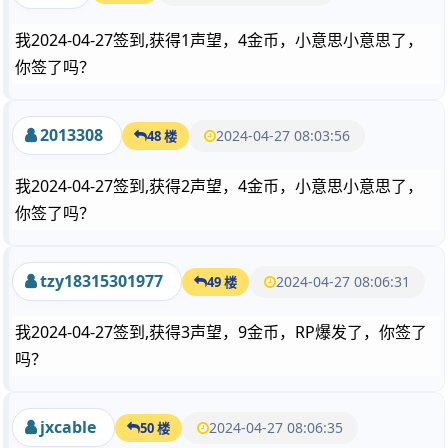
我2024-04-27签到,获得1声望，4金币，小意思小意思了，
你签了吗？
2013308
2024-04-27 08:03:56
48 楼
我2024-04-27签到,获得2声望，4金币，小意思小意思了，
你签了吗？
tzy18315301977
2024-04-27 08:06:31
49 楼
我2024-04-27签到,获得3声望，9金币，RP爆发了，你签了
吗？
jxcable
2024-04-27 08:06:35
50 楼