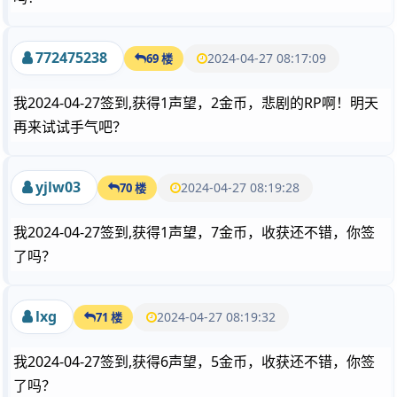
772475238
2024-04-27 08:17:09
69 楼
我2024-04-27签到,获得1声望，2金币，悲剧的RP啊！明天
再来试试手气吧？
yjlw03
2024-04-27 08:19:28
70 楼
我2024-04-27签到,获得1声望，7金币，收获还不错，你签
了吗？
lxg
2024-04-27 08:19:32
71 楼
我2024-04-27签到,获得6声望，5金币，收获还不错，你签
了吗？