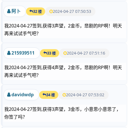
阿卜
2024-04-27 07:50:53
32 楼
我2024-04-27签到,获得3声望，2金币，悲剧的RP啊！明天
再来试试手气吧？
215939511
2024-04-27 07:51:16
33 楼
我2024-04-27签到,获得4声望，2金币，悲剧的RP啊！明天
再来试试手气吧？
davidwdp
2024-04-27 07:53:02
34 楼
我2024-04-27签到,获得3声望，3金币，小意思小意思了，
你签了吗？