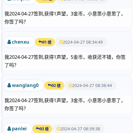
我2024-04-27签到,获得1声望，3金币，小意思小意思了，
你签了吗？
chenxu
2024-04-27 08:34:49
91 楼
我2024-04-27签到,获得1声望，5金币，收获还不错，你签
了吗？
wanglang0
2024-04-27 08:38:44
92 楼
我2024-04-27签到,获得1声望，3金币，小意思小意思了，
你签了吗？
panlei
2024-04-27 08:39:38
93 楼