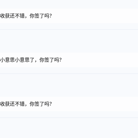
金币，收获还不错，你签了吗？
金币，小意思小意思了，你签了吗？
金币，收获还不错，你签了吗？