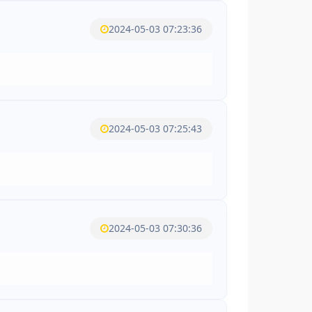
2024-05-03 07:23:36
2024-05-03 07:25:43
2024-05-03 07:30:36