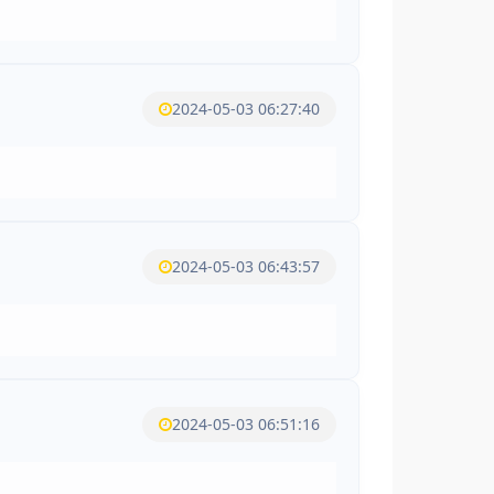
2024-05-03 06:27:40
2024-05-03 06:43:57
2024-05-03 06:51:16