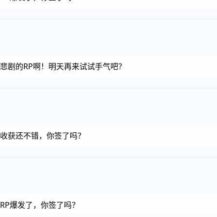
金币，悲剧的RP啊！明天再来试试手气吧？
金币，收获还不错，你签了吗？
币，RP爆发了，你签了吗？