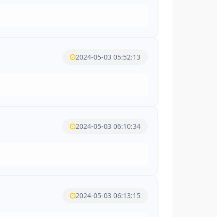
2024-05-03 05:52:13
2024-05-03 06:10:34
2024-05-03 06:13:15