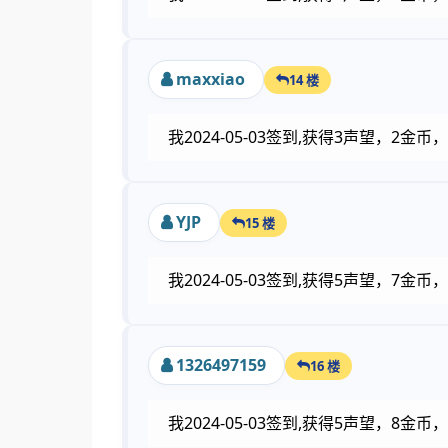
maxxiao
14 楼
我2024-05-03签到,获得3声望，2
YJP
15 楼
我2024-05-03签到,获得5声望，7
1326497159
16 楼
我2024-05-03签到,获得5声望，8金