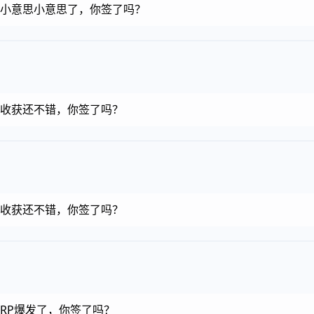
金币，小意思小意思了，你签了吗？
金币，收获还不错，你签了吗？
金币，收获还不错，你签了吗？
币，RP爆发了，你签了吗？