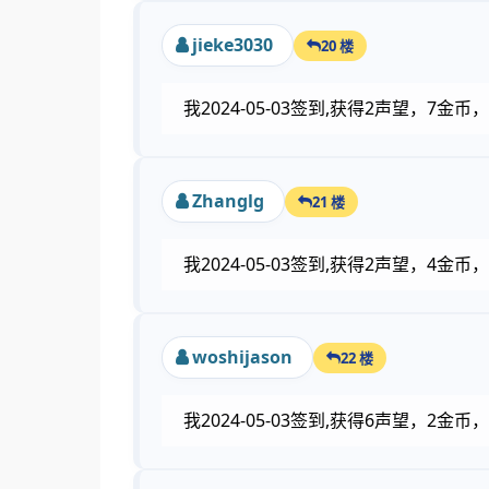
jieke3030
20 楼
我2024-05-03签到,获得2声望，7
Zhanglg
21 楼
我2024-05-03签到,获得2声望，4
woshijason
22 楼
我2024-05-03签到,获得6声望，2