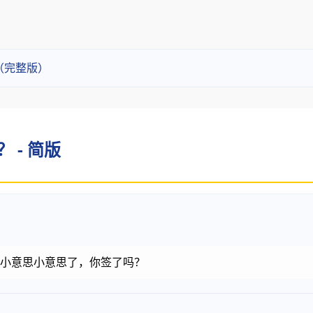
？（完整版）
？ - 简版
金币，小意思小意思了，你签了吗？