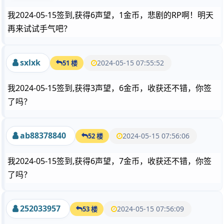
我2024-05-15签到,获得6声望，1金币，悲剧的RP啊！明天
再来试试手气吧？
sxlxk
2024-05-15 07:55:52
51 楼
我2024-05-15签到,获得3声望，6金币，收获还不错，你签
了吗？
ab88378840
2024-05-15 07:56:06
52 楼
我2024-05-15签到,获得6声望，7金币，收获还不错，你签
了吗？
252033957
2024-05-15 07:56:09
53 楼