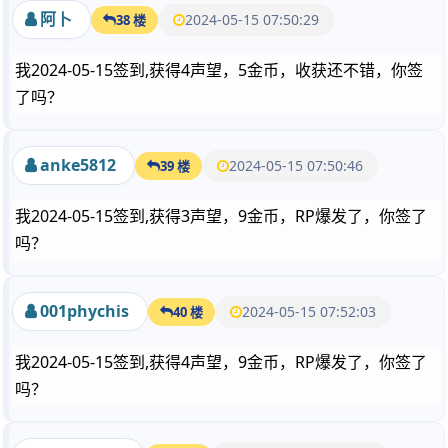
阿卜
2024-05-15 07:50:29
38 楼
我2024-05-15签到,获得4声望，5金币，收获还不错，你签
了吗？
anke5812
2024-05-15 07:50:46
39 楼
我2024-05-15签到,获得3声望，9金币，RP爆发了，你签了
吗？
001phychis
2024-05-15 07:52:03
40 楼
我2024-05-15签到,获得4声望，9金币，RP爆发了，你签了
吗？