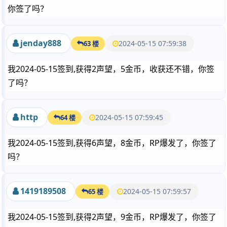
你签了吗？
jenday888
2024-05-15 07:59:38
63 楼
我2024-05-15签到,获得2声望，5金币，收获还不错，你签
了吗？
http
2024-05-15 07:59:45
64 楼
我2024-05-15签到,获得6声望，8金币，RP爆发了，你签了
吗？
1419189508
2024-05-15 07:59:57
65 楼
我2024-05-15签到,获得2声望，9金币，RP爆发了，你签了