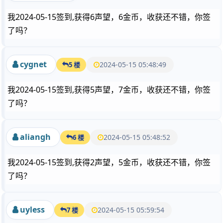
我2024-05-15签到,获得6声望，6金币，收获还不错，你签
了吗？
cygnet
2024-05-15 05:48:49
5 楼
我2024-05-15签到,获得5声望，7金币，收获还不错，你签
了吗？
aliangh
2024-05-15 05:48:52
6 楼
我2024-05-15签到,获得2声望，5金币，收获还不错，你签
了吗？
uyless
2024-05-15 05:59:54
7 楼