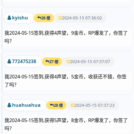
kyishu
2024-05-15 07:36:02
26 楼
我2024-05-15签到,获得4声望，9金币，RP爆发了，你签了
吗？
772475238
2024-05-15 07:37:07
27 楼
我2024-05-15签到,获得4声望，5金币，收获还不错，你签
了吗？
huahuahua
2024-05-15 07:37:23
28 楼
我2024-05-15签到,获得5声望，8金币，RP爆发了，你签了
吗？