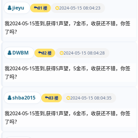
jieyu
2024-05-15 08:04:23
81 楼
我2024-05-15签到,获得1声望，7金币，收获还不错，你签
了吗？
DWBM
2024-05-15 08:04:28
82 楼
我2024-05-15签到,获得5声望，5金币，收获还不错，你签
了吗？
shba2015
2024-05-15 08:04:35
83 楼
我2024-05-15签到,获得1声望，6金币，收获还不错，你签
了吗？