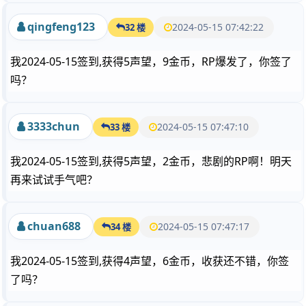
qingfeng123
2024-05-15 07:42:22
32 楼
我2024-05-15签到,获得5声望，9金币，RP爆发了，你签了
吗？
3333chun
2024-05-15 07:47:10
33 楼
我2024-05-15签到,获得5声望，2金币，悲剧的RP啊！明天
再来试试手气吧？
chuan688
2024-05-15 07:47:17
34 楼
我2024-05-15签到,获得4声望，6金币，收获还不错，你签
了吗？