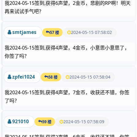
我2024-05-15签到,获得6声望，2金币，悲剧的RP啊！明天
再来试试手气吧？
smtjames
2024-05-15 07:58:02
57 楼
我2024-05-15签到,获得4声望，4金币，小意思小意思了，
你签了吗？
zpfei1024
2024-05-15 07:58:04
58 楼
我2024-05-15签到,获得4声望，7金币，收获还不错，你签
了吗？
921010
2024-05-15 07:58:09
59 楼