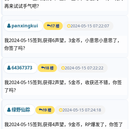
再来试试手气吧？
panxingkui
2024-05-15 07:22:07
17 楼
我2024-05-15签到,获得6声望，3金币，小意思小意思了，
你签了吗？
64367373
2024-05-15 07:22:22
18 楼
我2024-05-15签到,获得2声望，5金币，收获还不错，你签
了吗？
绿野仙踪
2024-05-15 07:24:18
19 楼
我2024-05-15签到,获得4声望，9金币，RP爆发了，你签了