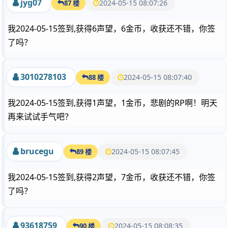
jyg07
2024-05-15 08:07:26
87 楼
我2024-05-15签到,获得6声望，6金币，收获还不错，你签
了吗？
3010278103
2024-05-15 08:07:40
88 楼
我2024-05-15签到,获得1声望，1金币，悲剧的RP啊！明天
再来试试手气吧？
brucegu
2024-05-15 08:07:45
89 楼
我2024-05-15签到,获得2声望，7金币，收获还不错，你签
了吗？
93618759
2024-05-15 08:08:35
90 楼