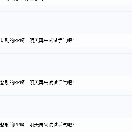
金币，悲剧的RP啊！明天再来试试手气吧？
金币，悲剧的RP啊！明天再来试试手气吧？
金币，悲剧的RP啊！明天再来试试手气吧？