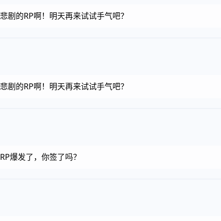
金币，悲剧的RP啊！明天再来试试手气吧？
金币，悲剧的RP啊！明天再来试试手气吧？
币，RP爆发了，你签了吗？