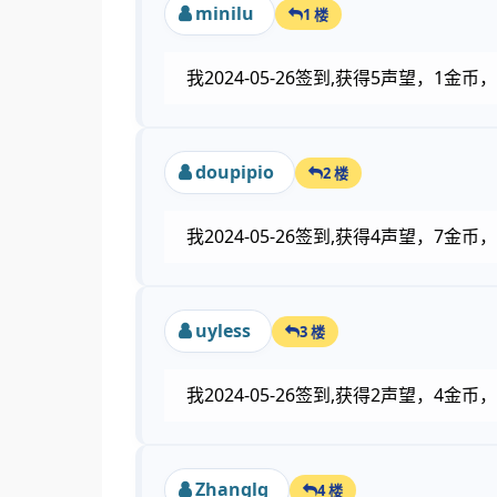
minilu
1 楼
我2024-05-26签到,获得5声望，1
doupipio
2 楼
我2024-05-26签到,获得4声望，7
uyless
3 楼
我2024-05-26签到,获得2声望，4
Zhanglg
4 楼