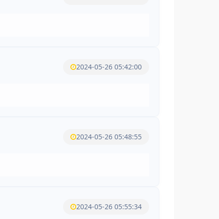
2024-05-26 05:42:00
2024-05-26 05:48:55
2024-05-26 05:55:34