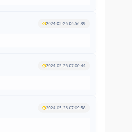
2024-05-26 06:56:39
2024-05-26 07:00:44
2024-05-26 07:09:58