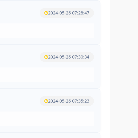
2024-05-26 07:28:47
2024-05-26 07:30:34
2024-05-26 07:35:23