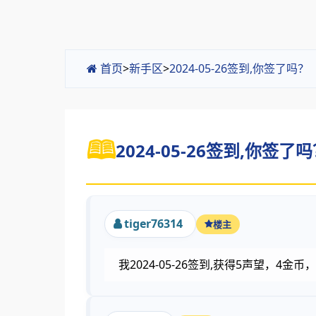
首页
>
新手区
>
2024-05-26签到,你签了吗
2024-05-26签到,你签了吗
tiger76314
楼主
我2024-05-26签到,获得5声望，4