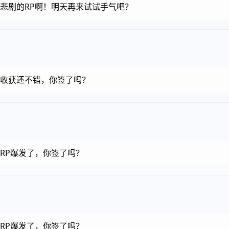
金币，悲剧的RP啊！明天再来试试手气吧？
金币，收获还不错，你签了吗？
币，RP爆发了，你签了吗？
币，RP爆发了，你签了吗？