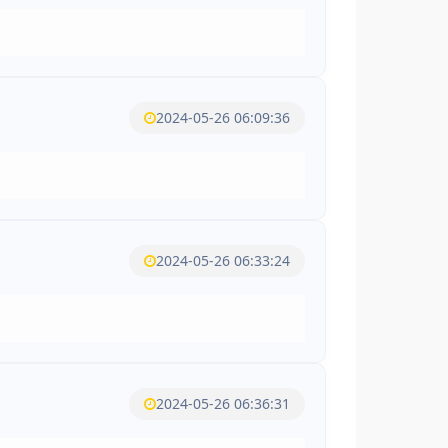
2024-05-26 06:09:36
2024-05-26 06:33:24
2024-05-26 06:36:31