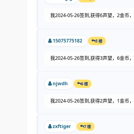
我2024-05-26签到,获得6声望，2
15075775182
5 楼
我2024-05-26签到,获得3声望，6
njwdh
6 楼
我2024-05-26签到,获得2声望，1
zxftiger
7 楼