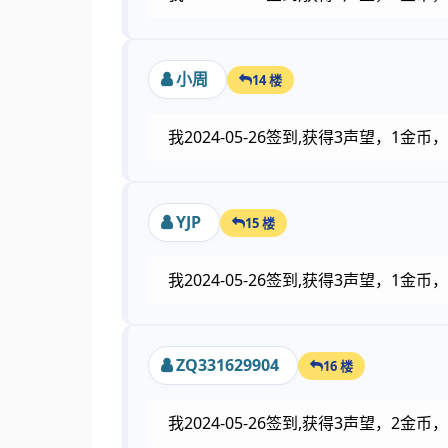
小周
14 楼
我2024-05-26签到,获得3声望，1
YJP
15 楼
我2024-05-26签到,获得3声望，1
ZQ331629904
16 楼
我2024-05-26签到,获得3声望，2