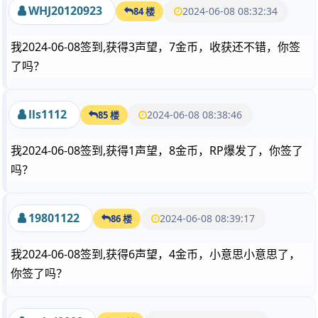
WHJ20120923
2024-06-08 08:32:34
84 楼
我2024-06-08签到,获得3声望，7金币，收获还不错，你签
了吗？
lls1112
2024-06-08 08:38:46
85 楼
我2024-06-08签到,获得1声望，8金币，RP爆发了，你签了
吗？
19801122
2024-06-08 08:39:17
86 楼
我2024-06-08签到,获得6声望，4金币，小意思小意思了，
你签了吗？