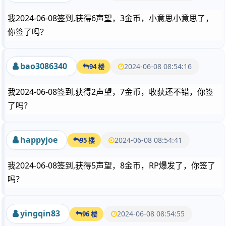
我2024-06-08签到,获得6声望，3金币，小意思小意思了，
你签了吗？
bao3086340
2024-06-08 08:54:16
94 楼
我2024-06-08签到,获得2声望，7金币，收获还不错，你签
了吗？
happyjoe
2024-06-08 08:54:41
95 楼
我2024-06-08签到,获得5声望，8金币，RP爆发了，你签了
吗？
yingqin83
2024-06-08 08:54:55
96 楼