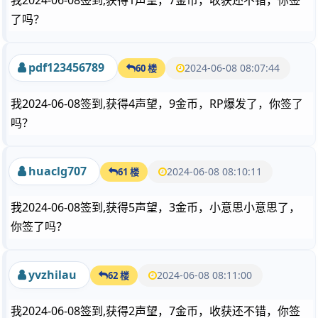
我2024-06-08签到,获得1声望，7金币，收获还不错，你签
了吗？
pdf123456789
2024-06-08 08:07:44
60 楼
我2024-06-08签到,获得4声望，9金币，RP爆发了，你签了
吗？
huaclg707
2024-06-08 08:10:11
61 楼
我2024-06-08签到,获得5声望，3金币，小意思小意思了，
你签了吗？
yvzhilau
2024-06-08 08:11:00
62 楼
我2024-06-08签到,获得2声望，7金币，收获还不错，你签