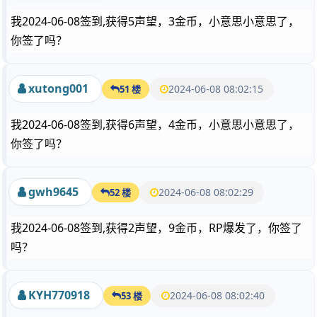
我2024-06-08签到,获得5声望，3金币，小意思小意思了，
你签了吗？
xutong001
2024-06-08 08:02:15
51 楼
我2024-06-08签到,获得6声望，4金币，小意思小意思了，
你签了吗？
gwh9645
2024-06-08 08:02:29
52 楼
我2024-06-08签到,获得2声望，9金币，RP爆发了，你签了
吗？
KYH770918
2024-06-08 08:02:40
53 楼