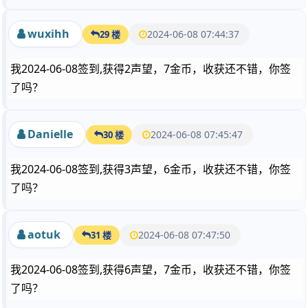
wuxihh
2024-06-08 07:44:37
29 楼
我2024-06-08签到,获得2声望，7金币，收获还不错，你签
了吗？
Danielle
2024-06-08 07:45:47
30 楼
我2024-06-08签到,获得3声望，6金币，收获还不错，你签
了吗？
aotuk
2024-06-08 07:47:50
31 楼
我2024-06-08签到,获得6声望，7金币，收获还不错，你签
了吗？