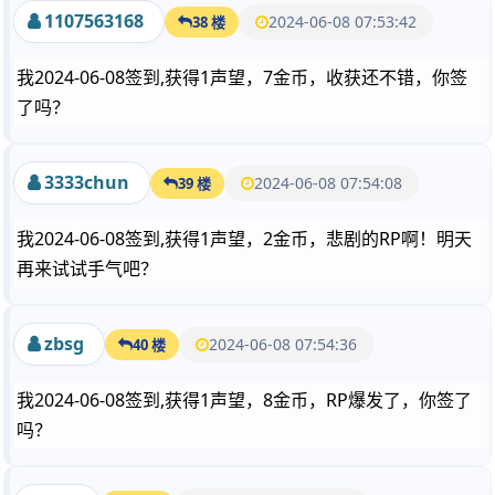
1107563168
2024-06-08 07:53:42
38 楼
我2024-06-08签到,获得1声望，7金币，收获还不错，你签
了吗？
3333chun
2024-06-08 07:54:08
39 楼
我2024-06-08签到,获得1声望，2金币，悲剧的RP啊！明天
再来试试手气吧？
zbsg
2024-06-08 07:54:36
40 楼
我2024-06-08签到,获得1声望，8金币，RP爆发了，你签了
吗？