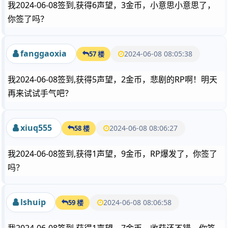
我2024-06-08签到,获得6声望，3金币，小意思小意思了，
你签了吗？
fanggaoxia
2024-06-08 08:05:38
57 楼
我2024-06-08签到,获得5声望，2金币，悲剧的RP啊！明天
再来试试手气吧？
xiuq555
2024-06-08 08:06:27
58 楼
我2024-06-08签到,获得1声望，9金币，RP爆发了，你签了
吗？
lshuip
2024-06-08 08:06:58
59 楼