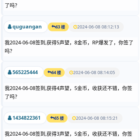
了吗？
quguangan
2024-06-08 08:12:13
63 楼
我2024-06-08签到,获得5声望，8金币，RP爆发了，你签了
吗？
565225444
2024-06-08 08:14:05
64 楼
我2024-06-08签到,获得4声望，5金币，收获还不错，你签
了吗？
1434822361
2024-06-08 08:15:21
65 楼
我2024-06-08签到,获得3声望，5金币，收获还不错，你签