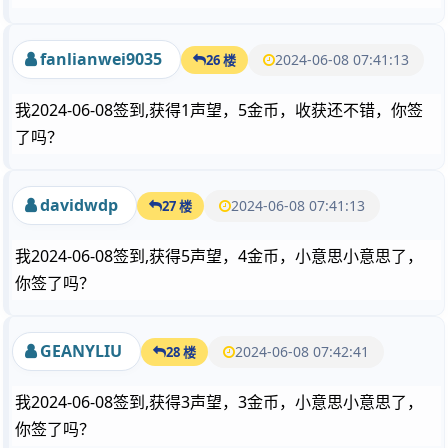
fanlianwei9035
2024-06-08 07:41:13
26 楼
我2024-06-08签到,获得1声望，5金币，收获还不错，你签
了吗？
davidwdp
2024-06-08 07:41:13
27 楼
我2024-06-08签到,获得5声望，4金币，小意思小意思了，
你签了吗？
GEANYLIU
2024-06-08 07:42:41
28 楼
我2024-06-08签到,获得3声望，3金币，小意思小意思了，
你签了吗？