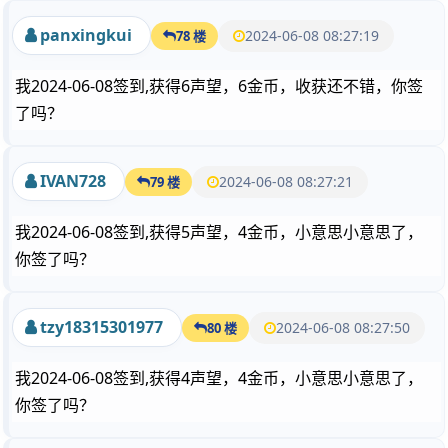
panxingkui
2024-06-08 08:27:19
78 楼
我2024-06-08签到,获得6声望，6金币，收获还不错，你签
了吗？
IVAN728
2024-06-08 08:27:21
79 楼
我2024-06-08签到,获得5声望，4金币，小意思小意思了，
你签了吗？
tzy18315301977
2024-06-08 08:27:50
80 楼
我2024-06-08签到,获得4声望，4金币，小意思小意思了，
你签了吗？