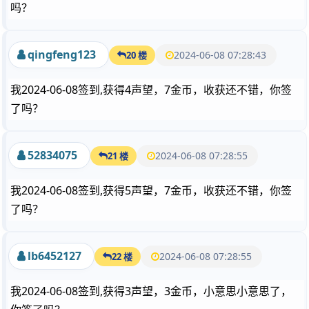
吗？
qingfeng123
2024-06-08 07:28:43
20 楼
我2024-06-08签到,获得4声望，7金币，收获还不错，你签
了吗？
52834075
2024-06-08 07:28:55
21 楼
我2024-06-08签到,获得5声望，7金币，收获还不错，你签
了吗？
lb6452127
2024-06-08 07:28:55
22 楼
我2024-06-08签到,获得3声望，3金币，小意思小意思了，