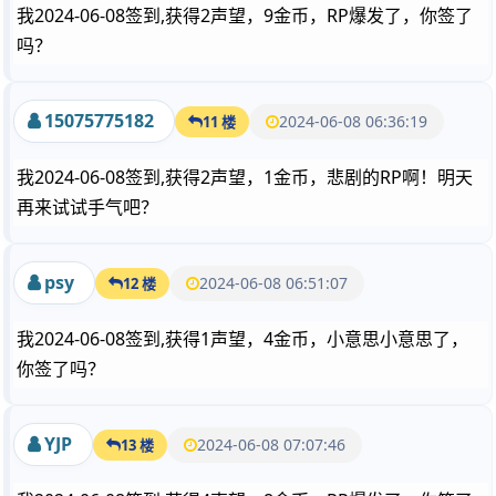
我2024-06-08签到,获得2声望，9金币，RP爆发了，你签了
吗？
15075775182
2024-06-08 06:36:19
11 楼
我2024-06-08签到,获得2声望，1金币，悲剧的RP啊！明天
再来试试手气吧？
psy
2024-06-08 06:51:07
12 楼
我2024-06-08签到,获得1声望，4金币，小意思小意思了，
你签了吗？
YJP
2024-06-08 07:07:46
13 楼