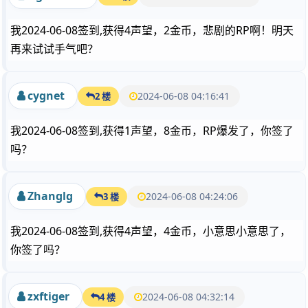
我2024-06-08签到,获得4声望，2金币，悲剧的RP啊！明天
再来试试手气吧？
cygnet
2024-06-08 04:16:41
2 楼
我2024-06-08签到,获得1声望，8金币，RP爆发了，你签了
吗？
Zhanglg
2024-06-08 04:24:06
3 楼
我2024-06-08签到,获得4声望，4金币，小意思小意思了，
你签了吗？
zxftiger
2024-06-08 04:32:14
4 楼