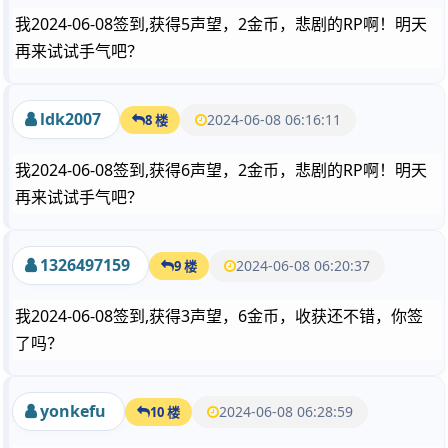
我2024-06-08签到,获得5声望，2金币，悲剧的RP啊！明天
再来试试手气吧？
ldk2007
2024-06-08 06:16:11
8 楼
我2024-06-08签到,获得6声望，2金币，悲剧的RP啊！明天
再来试试手气吧？
1326497159
2024-06-08 06:20:37
9 楼
我2024-06-08签到,获得3声望，6金币，收获还不错，你签
了吗？
yonkefu
2024-06-08 06:28:59
10 楼