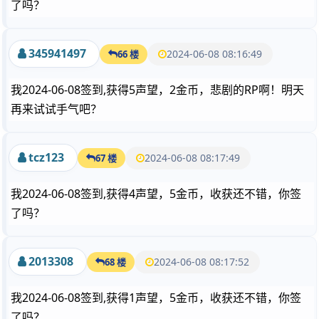
了吗？
345941497
2024-06-08 08:16:49
66 楼
我2024-06-08签到,获得5声望，2金币，悲剧的RP啊！明天
再来试试手气吧？
tcz123
2024-06-08 08:17:49
67 楼
我2024-06-08签到,获得4声望，5金币，收获还不错，你签
了吗？
2013308
2024-06-08 08:17:52
68 楼
我2024-06-08签到,获得1声望，5金币，收获还不错，你签
了吗？