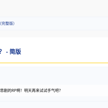
？（完整版）
？ - 简版
金币，悲剧的RP啊！明天再来试试手气吧？