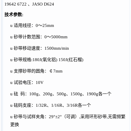
19642 6722 、JASO D624
技术参数
:
u
适用线径：
0～25mm
u
砂带计数范围：
0～5000mm
u
砂带移动速度：
1500mm/min
u
砂带规格
:180J(氧化铝) 150J(红石榴)
u
支撑砂带的圆角：￠
7mm
u
试验电压：
10V
u
砝
码：
100g、200g、500g、1500g、1900g各一个
u
砝码支座：
1/32R、1/16R、3/16R各一个
u
砂带与试样夹角：
29°±2°（可调）,采用环形砂带,无需频繁
更换