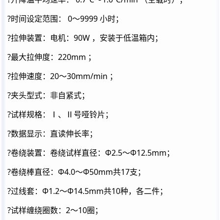
?时间设定范围： 0～9999 小时；
?拉伸装置：电机：90W ，安装于低温箱内；
?最大拉伸度：220mm ；
?拉伸速度：20～30mm/min ；
?夹头型式：非自紧式；
?试样规格：Ⅰ、Ⅱ号哑铃片；
?数据显示：直读伸长率；
?卷绕装置：卷绕试样直径：Ф2.5～Ф12.5mm；
?卷绕棒直径：Ф4.0～Ф50mm共17支；
?过线套：Ф1.2～Ф14.5mm共10种，各二件；
?试样缠绕圈数：2～10圈；