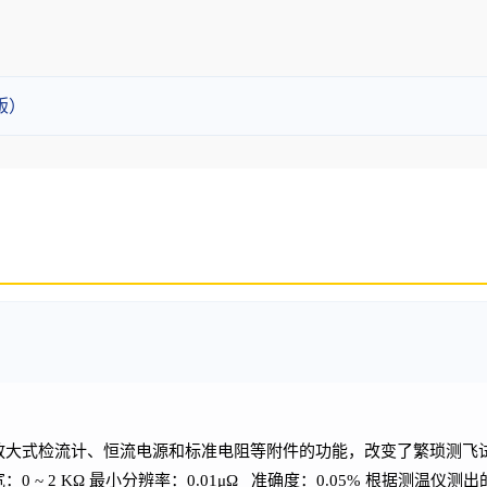
版）
放大式检流计、恒流电源
和标准电阻等附件的功能，改变了繁琐测飞
~ 2 KΩ 最小分辨率：0.01μΩ 准确度：0.05% 根据测温仪