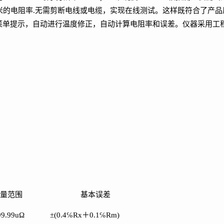
米的电阻率.无需剪断电线或电缆，实现在线测试。这样既符合了产
菜单提示，自动进行温度修正，自动计算电阻率和误差。仪器采用工
量范围
基本误差
99.99uΩ
±(0.4℅Rx＋0.1℅Rm)