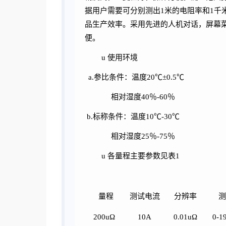
据用户需要可分别测出1米的电阻率和1千
品生产效率。采用先进的人机对话，屏幕
便。
u
使用环境
a.参比条件：温度20℃±0.5℃
相对湿度
40％-60％
b.标称条件：温度10℃-30℃
相对湿度
25％-75％
u
各量程主要参数见表
1
量程
测试电流
分辨率
测
200uΩ
10A
0.01uΩ
0-1