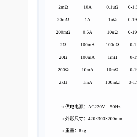
2mΩ
10A
0.1uΩ
0-1
20mΩ
1A
1uΩ
0-1
200mΩ
0.5A
10uΩ
0-1
2Ω
100mA
100uΩ
0-1
20Ω
100mA
1mΩ
0-1
200Ω
10mA
10mΩ
0-1
2kΩ
1mA
100mΩ
0-1
u
供电电源：
AC220V 50Hz
u
外形尺寸：
420×300×200mm
u
重量：
8kg