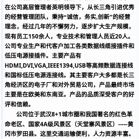
在公司高层管理者英明领导下，从长三角引进优秀
的经营管理团队，秉持“诚信，务实,创新”的经营
理念，经过几年的不懈努力，逐步扩大生产规模，
150
20
现有员工
余人，专业技术和管理人员近
人。
公司专业生产和代客户加工各类数据线缆接插件和
低压电源接插件。主要产品有
HDMI,DVI,VGA,IEEE1394,USB
等高频数据连接线
和国标低压电源连接线。其主要客户大多都是长三
角经济区的电子厂和对外贸易公司，产品最终市场
主要是在欧美和东南亚。产品的品质深受客户的好
评和信赖。
8+1
公司位于武汉
城市圈和我国著名的红色革
4A
-----
命老区
、
国家
级风景区（天堂寨风景区）
黄
冈市罗田县。这里交通运输便利，人力资源丰富。