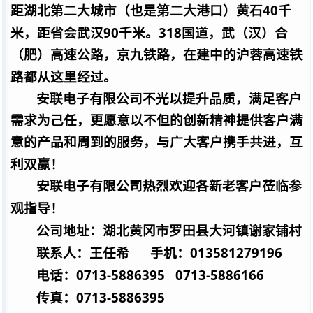
40
距湖北第二大城市（也是第二大港口）黄石
千
90
318
米，距省会武汉
千米。
国道，武（汉）合
（肥）高速公路，京九铁路，在建中的沪蓉高速铁
路都从这里经过。
安联电子有限公司不光以提升品质，满足客户
需求为己任，更愿意以不但的创新精神提供客户满
意的产品和周到的服务，与广大客户携手共进，互
利双赢！
安联电子有限公司热烈欢迎各新老客户莅临参
观指导！
公司地址：湖北黄冈市罗田县大河镇谢家铺村
013581279196
联系人：王任希
手机：
0713-5886395
0713-5886166
电话：
0713-5886395
传真：