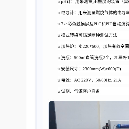
u
pH计：用来测量pH酸度的装置（雷
u
电导计：用来测量燃烧气体的电导
u
7〃彩色触摸屏及PLC和PID自动
u
模式转换可满足两种测试方法
u
加热炉：￠
220*600，加热有效空间
u
洗瓶：
500ml直管洗瓶2个，2L量杯
u
安装尺寸：
2300mm(W)x600(D)
u
电源：
AC 220V，50/60Hz, 21A
u
试剂、气源客户自备