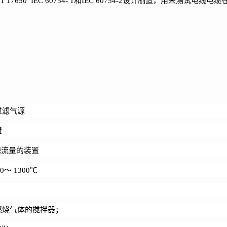
T 17650 IEC 60754- 1
和
IEC 60754-2设计制造，用来测试电线
过滤气源
置
气源流量的装置
 1300℃
燃烧气体的搅拌器；