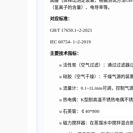
卤酸气体释出测定装置，根据测试方法
GB/
（氢离子的含量）、电导率等。
对应标准：
GB/T 17650.1~2-
2021
IEC 60754- 1~2-
2019
主要技术指标：
u
活性炭（空气过滤）：通过过滤器
u
硅胶（空气干燥）：干燥气源的装
u
流量计：
0.1~1L/min可调，控制
u
热电偶：
K型耐高温不锈热电偶不锈0～
u
石英管：￠
40*800
u
磁力搅拌器：在蒸馏水中搅拌混合