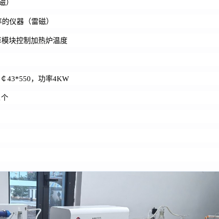
磁）
率的仪器（雷磁）
演算模块控制加热炉温度
￠43*550，功率4KW
1个