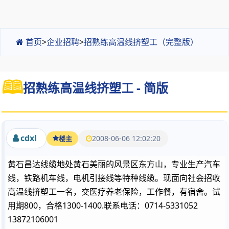
首页
>
企业招聘
>
招熟练高温线挤塑工（完整版）
招熟练高温线挤塑工 - 简版
cdxl
2008-06-06 12:02:20
楼主
黄石昌达线缆地处黄石美丽的风景区东方山，专业生产汽车
线，铁路机车线，电机引接线等特种线缆。现面向社会招收
高温线挤塑工一名，交医疗养老保险，工作餐，有宿舍。试
用期800，合格1300-1400.联系电话：0714-5331052
13872106001