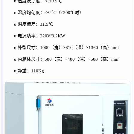
u
温度波动度：＜
±0.5℃
u
温度均匀度：
≤±2℃（<200℃时）
u
温度偏差：
±1.5℃
u
电源功率：
220V/
3.2
KW
u
外型尺寸：
1000
（宽）
×
610
（深）
×1
360
（高）
mm
u
内箱体尺寸：
500（宽）×400（深）×500（高）mm
u
净重：
110Kg