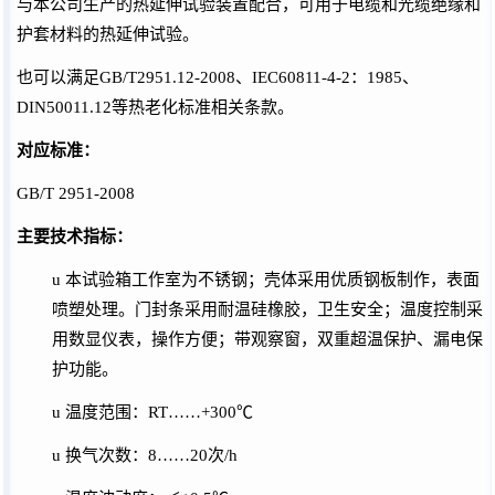
与本公司生产的热延伸试验装置配合，可用于电缆和光缆绝缘和
护套材料的热延伸试验。
也可以满足
GB/T2951.12-2008、IEC60811-4-2：1985
、
DIN50011.12
等
热老化
标准相关条款。
对应标准：
GB/T 2951-2008
主要技术指标：
u
本试验箱工作室为不锈钢；壳体采用优质钢板制作，表面
喷塑处理。门封条采用耐温硅橡胶，卫生安全；温度控制采
用数显仪表，操作方便；带观察窗，双重超温保护、漏电保
护功能。
u
温度范围：
RT……+
3
00℃
u
换气次数：
8……20次/h