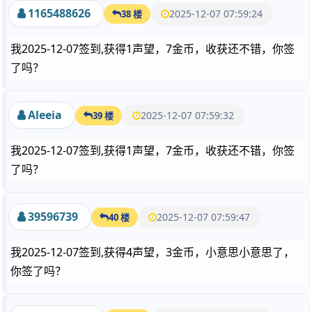
1165488626
2025-12-07 07:59:24
38 楼
我2025-12-07签到,获得1声望，7金币，收获还不错，你签
了吗？
Aleeia
2025-12-07 07:59:32
39 楼
我2025-12-07签到,获得1声望，7金币，收获还不错，你签
了吗？
39596739
2025-12-07 07:59:47
40 楼
我2025-12-07签到,获得4声望，3金币，小意思小意思了，
你签了吗？