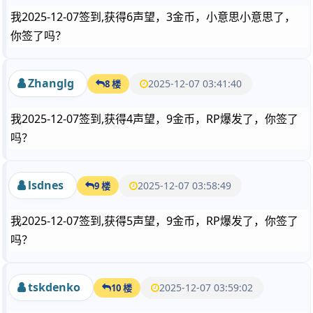
我2025-12-07签到,获得6声望，3金币，小意思小意思了，
你签了吗？
Zhanglg
2025-12-07 03:41:40
8 楼
我2025-12-07签到,获得4声望，9金币，RP爆发了，你签了
吗？
lsdnes
2025-12-07 03:58:49
9 楼
我2025-12-07签到,获得5声望，9金币，RP爆发了，你签了
吗？
tskdenko
2025-12-07 03:59:02
10 楼