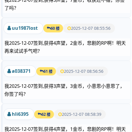
我2025-12-07签到,获得3声望，7金币，收获还不错，你签
了吗？
uu1987lost
2025-12-07 08:55:56
60 楼
我2025-12-07签到,获得4声望，2金币，悲剧的RP啊！明天
再来试试手气吧？
a038371
2025-12-07 08:56:56
61 楼
我2025-12-07签到,获得3声望，3金币，小意思小意思了，
你签了吗？
hli6395
2025-12-07 08:58:39
62 楼
我2025-12-07签到,获得4声望，1金币，悲剧的RP啊！明天