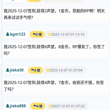
我2025-12-07签到,获得2声望，1金币，悲剧的RP啊！明天
再来试试手气吧？
bgm123
2025-12-07 01:13:14
2 楼
我2025-12-07签到,获得6声望，8金币，RP爆发了，你签了
吗？
jieke30
2025-12-07 01:37:04
3 楼
我2025-12-07签到,获得4声望，7金币，收获还不错，你签
了吗？
jieke888
2025-12-07 01:37:22
4 楼