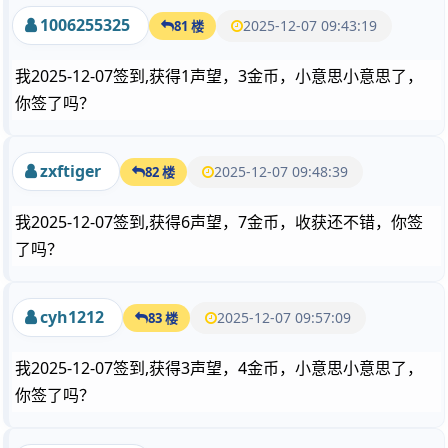
1006255325
2025-12-07 09:43:19
81 楼
我2025-12-07签到,获得1声望，3金币，小意思小意思了，
你签了吗？
zxftiger
2025-12-07 09:48:39
82 楼
我2025-12-07签到,获得6声望，7金币，收获还不错，你签
了吗？
cyh1212
2025-12-07 09:57:09
83 楼
我2025-12-07签到,获得3声望，4金币，小意思小意思了，
你签了吗？