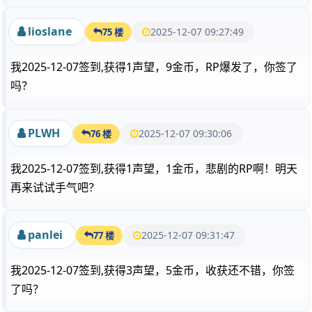
lioslane
2025-12-07 09:27:49
75 楼
我2025-12-07签到,获得1声望，9金币，RP爆发了，你签了
吗？
PLWH
2025-12-07 09:30:06
76 楼
我2025-12-07签到,获得1声望，1金币，悲剧的RP啊！明天
再来试试手气吧？
panlei
2025-12-07 09:31:47
77 楼
我2025-12-07签到,获得3声望，5金币，收获还不错，你签
了吗？