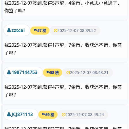
我2025-12-07签到,获得5声望，4金币，小意思小意思了，
你签了吗？
zztcai
2025-12-07 08:39:52
57 楼
我2025-12-07签到,获得1声望，7金币，收获还不错，你签
了吗？
1987144753
2025-12-07 08:48:21
58 楼
我2025-12-07签到,获得4声望，7金币，收获还不错，你签
了吗？
JCJ871113
2025-12-07 08:49:24
59 楼