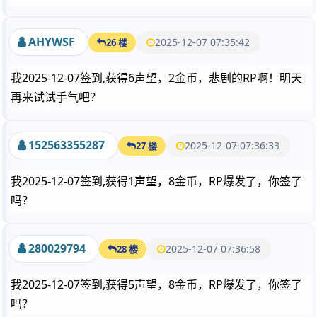
AHYWSF
2025-12-07 07:35:42
26 楼
我2025-12-07签到,获得6声望，2金币，悲剧的RP啊！明天
再来试试手气吧？
152563355287
2025-12-07 07:36:33
27 楼
我2025-12-07签到,获得1声望，8金币，RP爆发了，你签了
吗？
280029794
2025-12-07 07:36:58
28 楼
我2025-12-07签到,获得5声望，8金币，RP爆发了，你签了
吗？