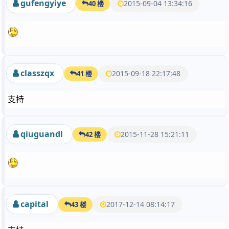
gufengyiye
2015-09-04 13:34:16
40 楼
classzqx
2015-09-18 22:17:48
41 楼
支持
qiuguandl
2015-11-28 15:21:11
42 楼
capital
2017-12-14 08:14:17
43 楼