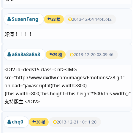
SusanFang
2013-12-04 14:45:42
28 楼
好滴 ！！！！
a8a8a8a8a8
2013-12-20 08:09:46
29 楼
<DIV id=deds15 class=Cnt><IMG
src="http://www.dxdlw.com/images/Emotions/28.gif"
onload="javascript:if(this.width>800)
{this.width=800;this.height=this.height*800/this.width;}"
支持版主 </DIV>
chq0
2013-12-21 10:11:20
30 楼