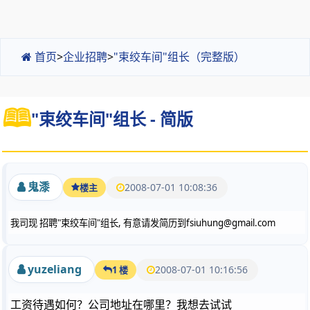
首页
>
企业招聘
>
"束绞车间"组长（完整版）
"束绞车间"组长 - 简版
鬼潻
2008-07-01 10:08:36
楼主
"
"
,
fsiuhung@gmail.com
我司现
招聘
束绞车间
组长
有意请发简历到
yuzeliang
2008-07-01 10:16:56
1 楼
工资待遇如何？公司地址在哪里？我想去试试