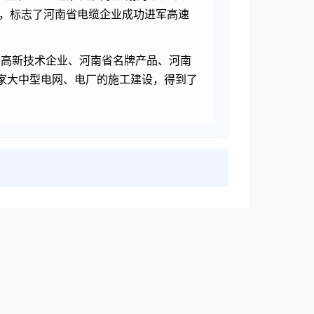
功，标志了河南省电缆企业成功进军高速
省高新技术企业、河南省名牌产品、河南
家大中型电网、电厂的施工建设，得到了