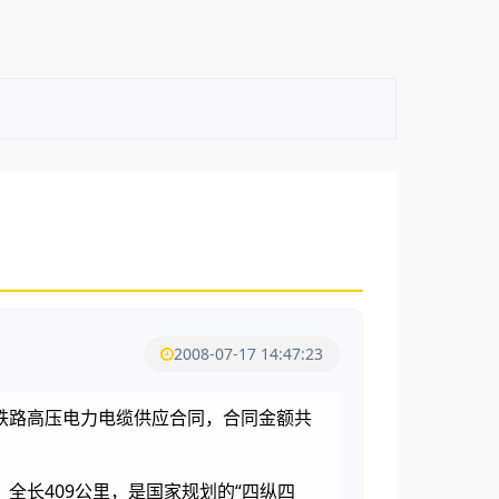
2008-07-17 14:47:23
铁路高压电力电缆供应合同，合同金额共
全长409公里，是国家规划的“四纵四