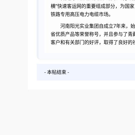
横”快速客运网的重要组成部分，为国
铁路专用高压电力电缆市场。
河南阳光实业集团自成立7年来，
省优质产品等荣誉称号，并且参与了青
客户和有关部门的好评，取得了良好的
- 本帖结束 -