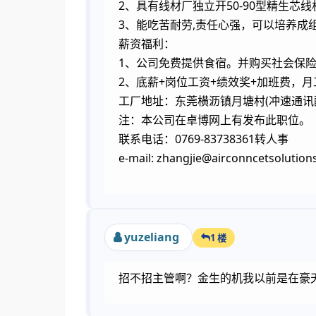
2、具有线材厂独立开50-90型精生
3、能吃苦耐劳,责任心强，可以培养成
薪资福利：
1、公司免费提供食宿。并购买社会保
2、底薪+岗位工资+绩效奖+加班费，月
工厂地址：东莞横沥镇月塘村(冲速通讯配
注：本公司在卓博网上有发布此职位。
联系电话：0769-83738361转人事
e-mail: zhangjie@airconncetsolution
yuzeliang
1 楼
招不招主管啊？金生的机我以前是在豪