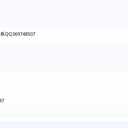
Q369748507
87