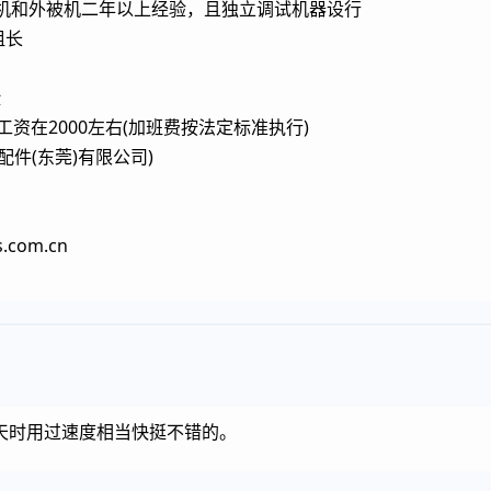
芯线机和外被机二年以上经验，且独立调试机器设行
组长
险
工资在2000左右(加班费按法定标准执行)
件(东莞)有限公司)
s.com.cn
天时用过速度相当快挺不错的。