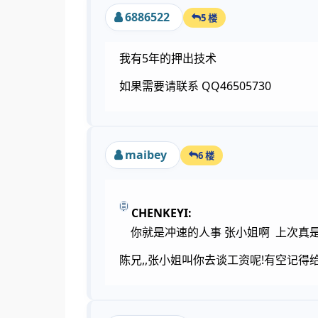
6886522
5 楼
我有5年的押出技术
如果需要请联系 QQ46505730
maibey
6 楼
CHENKEYI:
你就是冲速的人事 张小姐啊 上次真是
陈兄,,张小姐叫你去谈工资呢!有空记得