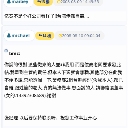
maibey
2008-08-09 14:49:55
13 楼
亿泰不是个好公司看样子!!台湾佬都自离,,,,
michael
2008-08-10 09:04:04
14 楼
bmc:
你說的很對.這些徵來的人並非我用.而是億泰老闆要求發此
帖.我盡到主管的責任.但本人下週就會離職.其他部分在此我
不便多說.只能透漏一下.業務部2個台幹經理(含我本人).都已
自離.跟姓簡的老大.真的無法做事.想面試的人.請聯絡張董事
(女的.13392308689).謝謝
张经理 以后要保持联系呀，祝您工作事业开心！