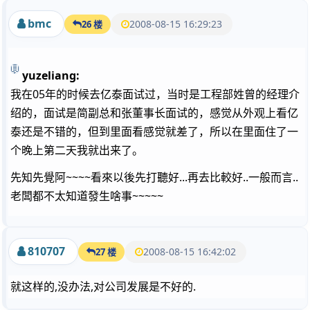
bmc
2008-08-15 16:29:23
26 楼
yuzeliang:
我在05年的时候去亿泰面试过，当时是工程部姓曾的经理介
绍的，面试是简副总和张董事长面试的，感觉从外观上看亿
泰还是不错的，但到里面看感觉就差了，所以在里面住了一
个晚上第二天我就出来了。
先知先覺阿~~~~看來以後先打聽好...再去比較好..一般而言..
老闆都不太知道發生啥事~~~~~
810707
2008-08-15 16:42:02
27 楼
就这样的,没办法,对公司发展是不好的.