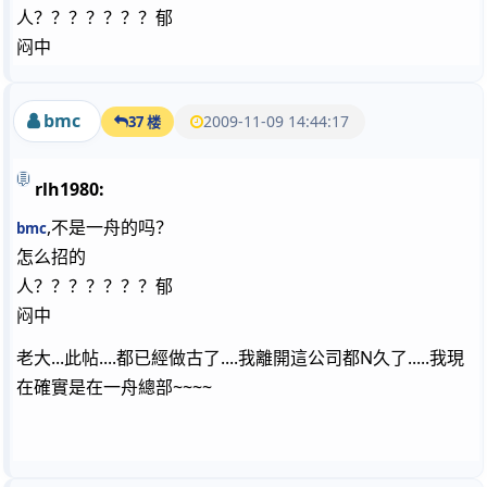
人？？？？？？？郁
闷中
bmc
2009-11-09 14:44:17
37 楼
rlh1980:
,不是一舟的吗？
bmc
怎么招的
人？？？？？？？郁
闷中
老大...此帖....都已經做古了....我離開這公司都N久了.....我現
在確實是在一舟總部~~~~