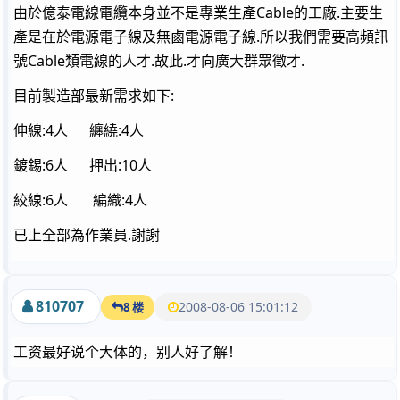
由於億泰電線電纜本身並不是專業生產Cable的工廠.主要生
產是在於電源電子線及無鹵電源電子線.所以我們需要高頻訊
號Cable類電線的人才.故此.才向廣大群眾徵才.
目前製造部最新需求如下:
伸線:4人 纏繞:4人
鍍錫:6人 押出:10人
絞線:6人 編織:4人
已上全部為作業員.謝謝
810707
2008-08-06 15:01:12
8 楼
工资最好说个大体的，别人好了解！