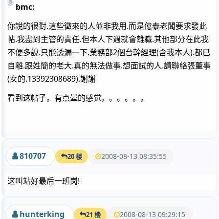
bmc:
你說的很對.這些徵來的人並非我用.而是億泰老闆要求發此
帖.我盡到主管的責任.但本人下週就會離職.其他部分在此我
不便多說.只能透漏一下.業務部2個台幹經理(含我本人).都已
自離.跟姓簡的老大.真的無法做事.想面試的人.請聯絡張董事
(女的.13392308689).謝謝
看到这帖子。有点晕的感觉。。。。。。
810707
2008-08-13 08:35:55
20 楼
这叫站好最后一班岗!
hunterking
2008-08-13 09:29:15
21 楼