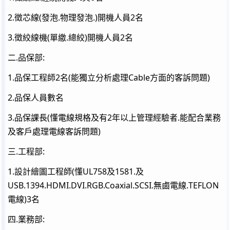
2.徵芯線(發泡.物理發泡.)開機人員2名
3.徵絞線機(單繳.總絞)開機人員2名
二.品保部:
1.品保工程師2名(能獨立分析處理Cable方面的客訴問題)
2.品保人員數名
3.品保課長(懂電線規格及有2年以上管理經驗者.能配合業務
及客戶處理電線客訴問題)
三.工程部:
1.設計繪圖工程師(懂UL758及1581.及
USB.1394.HDMI.DVI.RGB.Coaxial.SCSI.無鹵電線.TEFLON
電線)3名
四.業務部: