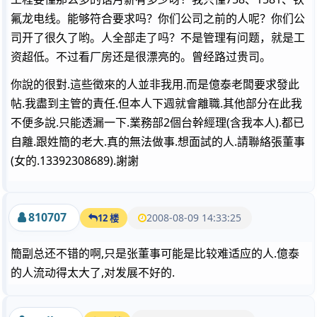
氟龙电线。能够符合要求吗？你们公司之前的人呢？你们公
司开了很久了哟。人全部走了吗？不是管理有问题，就是工
资超低。不过看厂房还是很漂亮的。曾经路过贵司。
你說的很對.這些徵來的人並非我用.而是億泰老闆要求發此
帖.我盡到主管的責任.但本人下週就會離職.其他部分在此我
不便多說.只能透漏一下.業務部2個台幹經理(含我本人).都已
自離.跟姓簡的老大.真的無法做事.想面試的人.請聯絡張董事
(女的.13392308689).謝謝
810707
2008-08-09 14:33:25
12 楼
簡副总还不错的啊,只是张董事可能是比较难适应的人.億泰
的人流动得太大了,对发展不好的.