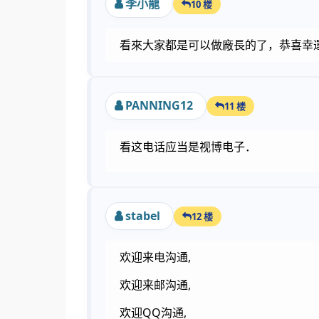
李小龍
10 楼
看來大家都是可以做廠長的了，恭喜幸
PANNING12
11 楼
看这电话应当是视博电子．
stabel
12 楼
欢迎来电沟通,
欢迎来邮沟通,
欢迎QQ沟通,