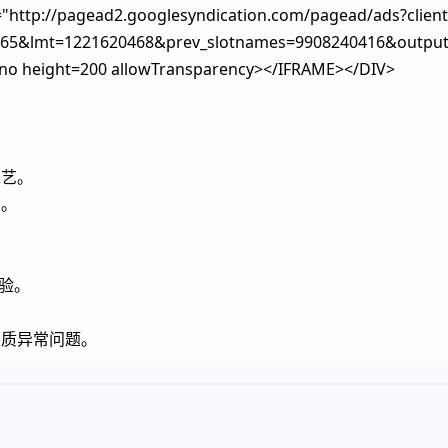
"http://pagead2.googlesyndication.com/pagead/ads?client
765&lmt=1221620468&prev_slotnames=9908240416&outp
=no height=200 allowTransparency></IFRAME></DIV>
工艺。
识。
验。
。
品质异常问题。