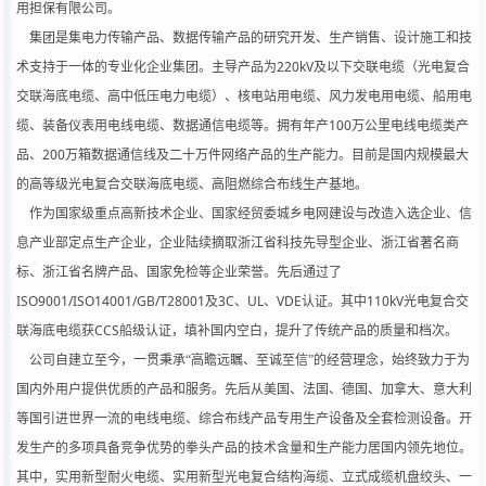
用担保有限公司。
集团是集电力传输产品、数据传输产品的研究开发、生产销售、设计施工和技
220kV
术支持于一体的专业化企业集团。主导产品为
及以下交联电缆（光电复合
交联海底电缆、高中低压电力电缆）、核电站用电缆、风力发电用电缆、船用电
100
缆、装备仪表用电线电缆、数据通信电缆等。拥有年产
万公里电线电缆类产
200
品、
万箱数据通信线及二十万件网络产品的生产能力。目前是国内规模最大
的高等级光电复合交联海底电缆、高阻燃综合布线生产基地。
作为国家级重点高新技术企业、国家经贸委城乡电网建设与改造入选企业、信
息产业部定点生产企业，企业陆续摘取浙江省科技先导型企业、浙江省著名商
标、浙江省名牌产品、国家免检等企业荣誉。先后通过了
ISO9001/ISO14001/GB/T28001
3C
UL
VDE
110kV
及
、
、
认证。其中
光电复合交
CCS
联海底电缆获
船级认证，填补国内空白，提升了传统产品的质量和档次。
公司自建立至今，一贯秉承“高瞻远瞩、至诚至信”的经营理念，始终致力于为
国内外用户提供优质的产品和服务。先后从美国、法国、德国、加拿大、意大利
等国引进世界一流的电线电缆、综合布线产品专用生产设备及全套检测设备。开
发生产的多项具备竞争优势的拳头产品的技术含量和生产能力居国内领先地位。
其中，实用新型耐火电缆、实用新型光电复合结构海缆、立式成缆机盘绞头、一