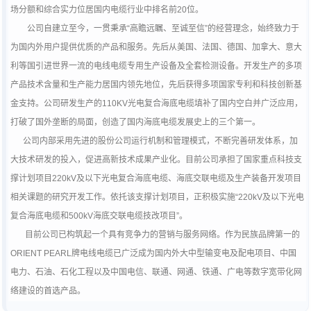
场分额和综合实力位居国内电缆行业中排名前
20
位。
公司自建立至今，一贯秉承
“
高瞻远瞩、至诚至信
”
的经营理念，始终致力于
为国内外用户提供优质的产品和服务。先后从美国、法国、德国、加拿大、意大
利等国引进世界一流的电线电缆专用生产设备及全套检测设备。开发生产的多项
产品技术含量和生产能力居国内领先地位，先后获得多项国家专利和科技创新基
金支持。公司研发生产的
110KV
光电复合海底电缆填补了国内空白并广泛应用，
打破了国外垄断的局面，创造了国内海底电缆发展史上的三个第一。
公司内部采用先进的股份公司运行机制和管理模式，不断完善研发体系，加
大技术研发的投入，促进高新技术成果产业化。目前公司承担了国家重点科技支
撑计划项目
220kV
及以下光电复合海底电缆、海底交联电缆及生产装备开发项目
相关课题的研究开发工作。依托该支撑计划项目，正积极实施
“220kV
及以下光电
复合海底电缆和
500kV
海底交联电缆技改项目
”
。
目前公司已构筑起一个具有竞争力的营销与服务网络。作为民族品牌第一的
ORIENT PEARL
牌电线电缆已广泛成为国内外大中型输变电及配电项目、中国
电力、石油、石化工程以及中国电信、联通、网通、铁通、广电等数字宽带化网
络建设的首选产品。