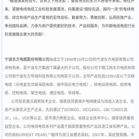
“路漫漫其修远兮，吾将上下而求索”，奋勇当先的东方人将恪守承诺，继往开
来，紧跟电线电缆工业科技发展潮流，向着建设“国际先进、国内一流”的电线电
缆、综合布线产品生产基地的宏伟目标，勤奋努力，勇敢创新，弘扬民族产业，
争创国际品牌，力争为用户提供更好的技术、产品和服务，为中国电线电缆行业
的发展做出更大的贡献！
宁波东方电缆股份有限公司
由成立于
1998
年
10
月
22
日的宁波东方电缆有限公司
改制而来，是宁波东方集团下属最大的子公司。股份公司下辖江西东方电缆有限
公司和宁波东方导线科技有限公司两家子公司，主导产品包括
220kV
及以下交联
电缆（光电复合交联海底电缆、高中低压电力电缆）、核电站用电缆、船用电
缆、控制电缆、架空电缆、通信电缆、导线等。
公司现系重点高新技术企业、国家经贸委城乡电网建设与改造入选企业、信
息产业部定点生产企业，先后通过了
ISO9001
、
ISO14001
、
GB/ T28001
及
3C
、
UL
、
VDE
等认证，是市潜力明星企业、省级企业技术中心，国家级质量效
益型企业。公司电线电缆系列产品属于国家质量免检产品及浙江省名牌产品，公
”
司的商标
ORIENT PEARL“
被评为浙江省著名商标。
2007
年，其经营规模、市