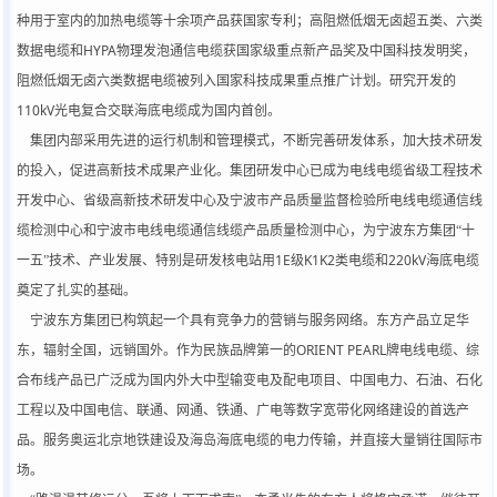
种用于室内的加热电缆等十余项产品获国家专利；高阻燃低烟无卤超五类、六类
HYPA
数据电缆和
物理发泡通信电缆获国家级重点新产品奖及中国科技发明奖，
阻燃低烟无卤六类数据电缆被列入国家科技成果重点推广计划。研究开发的
110kV
光电复合交联海底电缆成为国内首创。
集团内部采用先进的运行机制和管理模式，不断完善研发体系，加大技术研发
的投入，促进高新技术成果产业化。集团研发中心已成为电线电缆省级工程技术
开发中心、省级高新技术研发中心及宁波市产品质量监督检验所电线电缆通信线
缆检测中心和宁波市电线电缆通信线缆产品质量检测中心，为宁波东方集团“十
1E
K1K2
220kV
一五”技术、产业发展、特别是研发核电站用
级
类电缆和
海底电缆
奠定了扎实的基础。
宁波东方集团已构筑起一个具有竞争力的营销与服务网络。东方产品立足华
ORIENT PEARL
东，辐射全国，远销国外。作为民族品牌第一的
牌电线电缆、综
合布线产品已广泛成为国内外大中型输变电及配电项目、中国电力、石油、石化
工程以及中国电信、联通、网通、铁通、广电等数字宽带化网络建设的首选产
品。服务奥运北京地铁建设及海岛海底电缆的电力传输，并直接大量销往国际市
场。