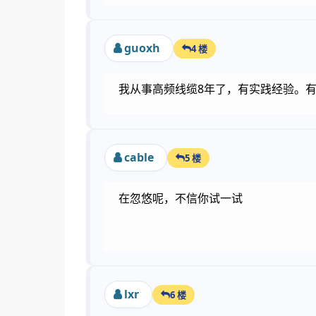
guoxh
4 楼
我从事高频线缆8年了，有实践经验。
cable
5 楼
在忽悠呢，不信你试一试
lxr
6 楼