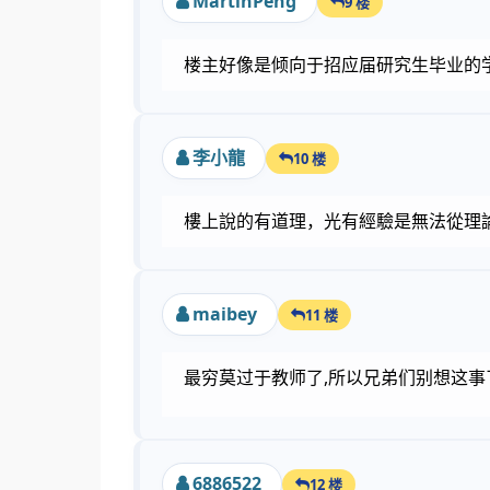
MartinPeng
9 楼
楼主好像是倾向于招应届研究生毕业的
李小龍
10 楼
樓上說的有道理，光有經驗是無法從理
maibey
11 楼
最穷莫过于教师了,所以兄弟们别想这事
6886522
12 楼