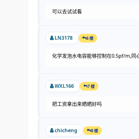
可以去试试看
LN3178
6 楼
化学发泡水电容能够控制在0.5pf/m,
WXL166
7 楼
把工资拿出来晒晒好吗
chicheng
8 楼