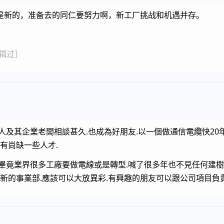
是新的，准备去的同仁要努力啊，新工厂挑战和机遇并存。
 编辑过］
人及其企業老闆相談甚久.也成為好朋友.以一個做通信電纜快20
有尚缺一些人才.
畢竟業界很多工廠要做電線或是轉型.喊了很多年也不見任何建樹
新的事業部.應該可以大放異彩.有興趣的朋友可以跟公司項目負責人