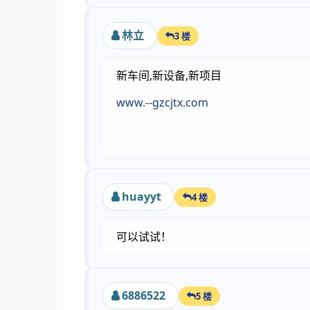
林立
3 楼
新车间,新设备,新项目
www.--gzcjtx.com
huayyt
4 楼
可以试试！
6886522
5 楼