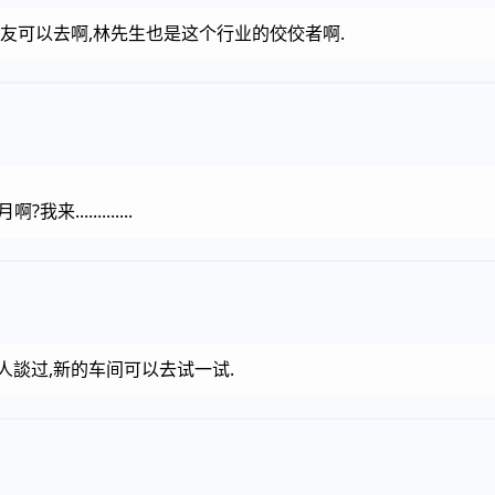
朋友可以去啊,林先生也是这个行业的佼佼者啊.
来.............
人談过,新的车间可以去试一试.