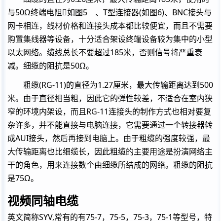
与50Ω终端电阻如图5 、T型连接器(如图6)、BNC接头与
网卡相连，线材价格和连接头成本都比较便宜，而且不需要
购置集线器等设备，十分适合架设终端设备较为集中的小型
以太网络。缆线总长不要超过185米，否则信号将严重衰
减。细缆的阻抗是50Ω。
粗缆(RG-11)的直径为1.27厘米，最大传输距离达到500
米。由于直径相当粗，因此它的弹性较差，不适合在室内狭
窄的环境内架设，而且RG-11连接头的制作方式也相对要复
杂许多，并不能直接与电脑连接，它需要通过一个转接器转
成AUI接头，然后再接到电脑上。由于粗缆的强度较强，最
大传输距离也比细缆长，因此粗缆的主要用途是扮演网络主
干的角色，用来连接数个由细缆所结成的网络。粗缆的阻抗
是75Ω。
视频同轴电缆
英文简称SYV,常有的有75-7，75-5，75-3，75-1等型号，特