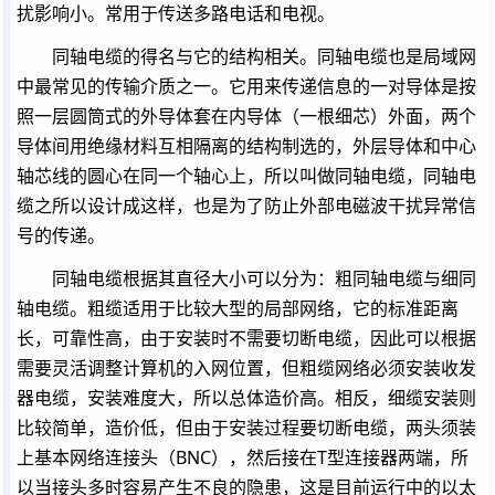
扰影响小。常用于传送多路电话和电视。
同轴电缆的得名与它的结构相关。同轴电缆也是局域网
中最常见的传输介质之一。它用来传递信息的一对导体是按
照一层圆筒式的外导体套在内导体（一根细芯）外面，两个
导体间用绝缘材料互相隔离的结构制选的，外层导体和中心
轴芯线的圆心在同一个轴心上，所以叫做同轴电缆，同轴电
缆之所以设计成这样，也是为了防止外部电磁波干扰异常信
号的传递。
同轴电缆根据其直径大小可以分为：粗同轴电缆与细同
轴电缆。粗缆适用于比较大型的局部网络，它的标准距离
长，可靠性高，由于安装时不需要切断电缆，因此可以根据
需要灵活调整计算机的入网位置，但粗缆网络必须安装收发
器电缆，安装难度大，所以总体造价高。相反，细缆安装则
比较简单，造价低，但由于安装过程要切断电缆，两头须装
上基本网络连接头（BNC），然后接在T型连接器两端，所
以当接头多时容易产生不良的隐患，这是目前运行中的以太