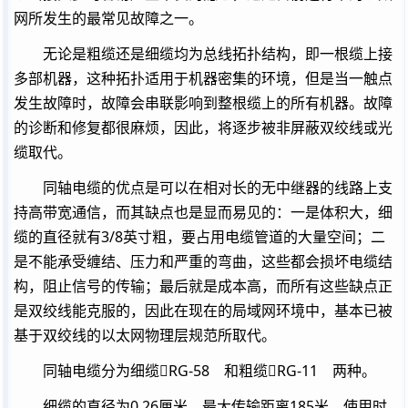
网所发生的最常见故障之一。
无论是粗缆还是细缆均为总线拓扑结构，即一根缆上接
多部机器，这种拓扑适用于机器密集的环境，但是当一触点
发生故障时，故障会串联影响到整根缆上的所有机器。故障
的诊断和修复都很麻烦，因此，将逐步被非屏蔽双绞线或光
缆取代。
同轴电缆的优点是可以在相对长的无中继器的线路上支
持高带宽通信，而其缺点也是显而易见的：一是体积大，细
缆的直径就有3/8英寸粗，要占用电缆管道的大量空间；二
是不能承受缠结、压力和严重的弯曲，这些都会损坏电缆结
构，阻止信号的传输；最后就是成本高，而所有这些缺点正
是双绞线能克服的，因此在现在的局域网环境中，基本已被
基于双绞线的以太网物理层规范所取代。
同轴电缆分为细缆RG-58 和粗缆RG-11 两种。
细缆的直径为0.26厘米，最大传输距离185米，使用时