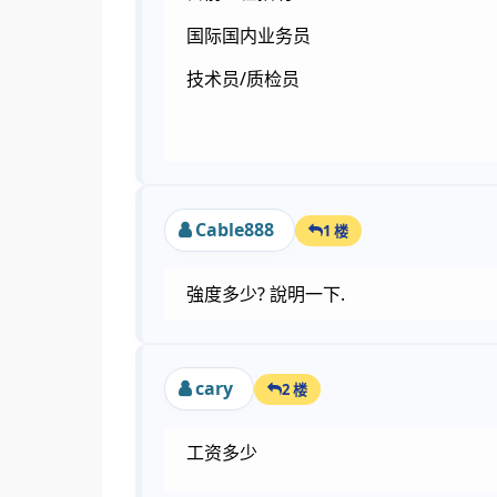
国际国内业务员
技术员/质检员
Cable888
1 楼
強度多少? 說明一下.
cary
2 楼
工资多少