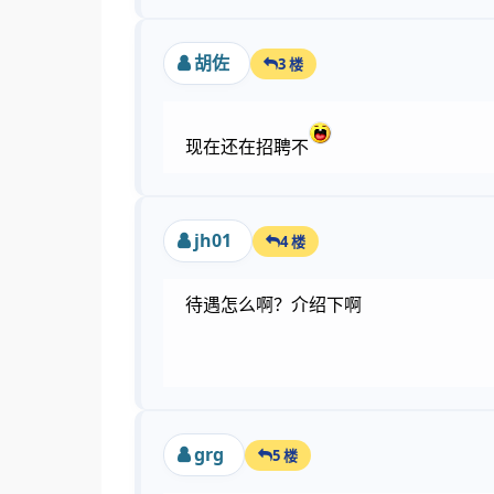
胡佐
3 楼
现在还在招聘不
jh01
4 楼
待遇怎么啊？介绍下啊
grg
5 楼