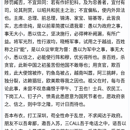
陟罚臧否，不宜异同：若有作奸犯科，及为忠善者，宜付有
司，论其刑赏，以昭共和民主之治；不宜偏私，使内外异法
也。主席、总理、前总理，锦涛、家宝、镕基等，此皆良
实，志虑忠纯，是以前辈简拔以遗我辈：愚以为政府之事，
事无大小，悉以信之，坚决施行，必得裨补阙漏，有所广
益。将军光烈，性行淑均，晓畅军事，试用之于越战，百姓
称之曰“能”，是以众议举宠为督：愚以为军中之事，事无大
小，悉以信之，必能使行阵和穆，优劣得所也。亲百姓，杀
贪官，此新中国之初虽苦但他国不敢辱也；用贪官，欺百
姓，此大使馆被炸，钓鱼岛被占，越南叫嚣，阿三挑衅，台
独分裂，达赖猖狂，欧美欺辱我之因也。祖父在时，每与吾
论此事，未尝不叹息痛恨于甲午、丁丑也！士兵、农民工、
下岗工人、钉子户、愤青此悉愿意为国死节者也，愿政府亲
之、信之，则中华之隆，可计日而待也。
吾本布衣，打工深圳，苟全性命于乱世，不求闻达于政府。
朋友不以吾卑鄙，邀吾入苏，三CALL吾于电话之中，谘吾以