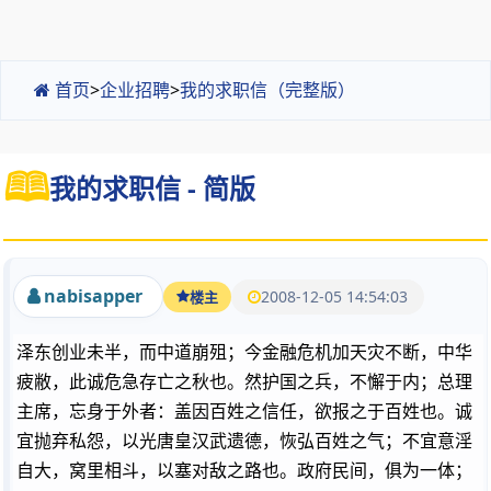
首页
>
企业招聘
>
我的求职信（完整版）
我的求职信 - 简版
nabisapper
2008-12-05 14:54:03
楼主
泽东创业未半，而中道崩殂；今金融危机加天灾不断，中华
疲敝，此诚危急存亡之秋也。然护国之兵，不懈于内；总理
主席，忘身于外者：盖因百姓之信任，欲报之于百姓也。诚
宜抛弃私怨，以光唐皇汉武遗德，恢弘百姓之气；不宜意淫
自大，窝里相斗，以塞对敌之路也。政府民间，俱为一体；