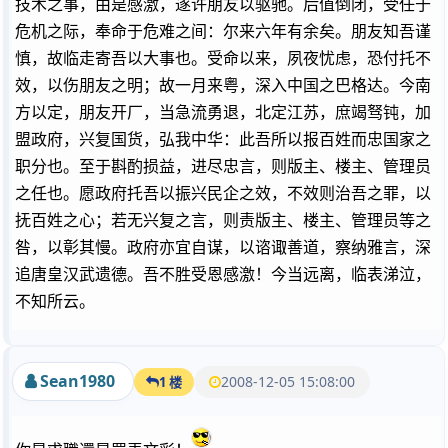
技术之事，由是感激，遂许朋友以驱驰。后值倒闭，受任于
危机之际，奉命于危难之间：尔来六年有余矣。朋友知吾谨
慎，故临走寄吾以大事也。受命以来，夙夜忧虑，恐付托不
效，以伤朋友之明；故一月来粤，深入中国之巴格达。今南
方以定，朋友开厂，当急流勇退，北定江苏，庶竭驽钝，加
盟政府，兴复国货，弘我中华：此吾所以报百姓而忠国家之
职分也。至于斟酌损益，进尽忠言，则版主、楼主、管理员
之任也。愿政府托吾以振兴民企之效，不效则治吾之罪，以
抚百姓之心；若无兴复之言，则责版主、楼主、管理员等之
咎，以彰其慢。政府亦宜自谋，以谘诹善道，察纳雅言，深
追唐皇汉武遗德。吾不胜受恩感激！今当远离，临表涕泣，
不知所云。
Sean1980
2008-12-05 15:08:00
1 楼