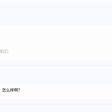
 编辑过］
，怎么样啊？