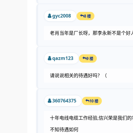
gyc2008
8 楼
老肖当年是厂长呀，那李永新不是个好
qazm123
9 楼
请说说相关的待遇好吗？（
360764375
10 楼
十年电线电缆工作经验,信兴荣是我们的
不知待遇如何