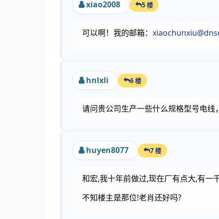
xiao2008
5 楼
可以啊！我的邮箱：
xiaochunxiu@dns
hnlxli
6 楼
请问贵公司生产一些什么规格型号电线
huyen8077
7 楼
和宏,我十年前做过,现在厂有点大,有一
不知楼主是那位!老肖还好吗?