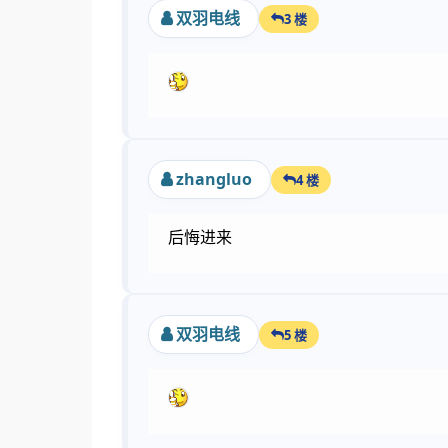
双羽电线
3 楼
zhangluo
4 楼
后悔进来
双羽电线
5 楼