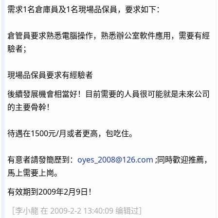
需求1名倉庫員及1名現場品保員，要求如下：
倉管員要求熟悉電腦操作，熟悉辦公室軟件應用，需要有經
驗者；
現場品保員要求有經驗者
後續發展機會相當好！目前需要的人員很可能就是未來公司
的主要骨幹！
待遇在1500元/月或者更高，包吃住。
有意者請發簡歷到：
oyes_2008@126.com
;同時歡迎推薦，
馬上需要上崗。
有效期到2009年2月9日！
［李小龍 在 2009-2-2 13:40:09 编辑过］