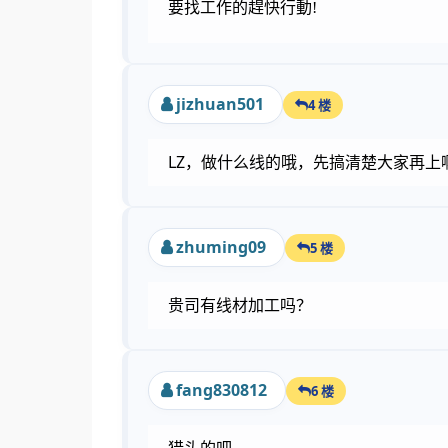
要找工作的趕快行動
!
jizhuan501
4 楼
LZ，做什么线的哦，先搞清楚大家再上
zhuming09
5 楼
贵司有线材加工吗？
fang830812
6 楼