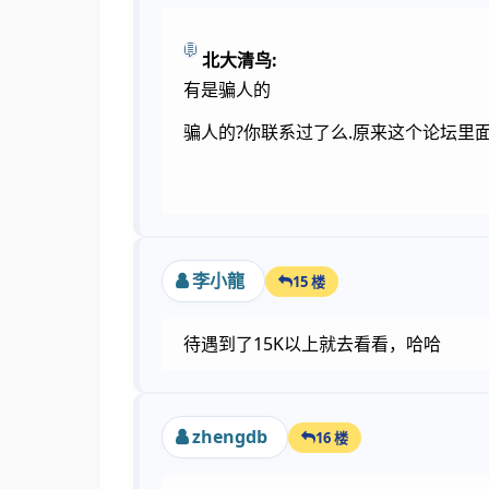
北大清鸟:
有是骗人的
骗人的?你联系过了么.原来这个论坛里
李小龍
15 楼
待遇到了15K以上就去看看，哈哈
zhengdb
16 楼