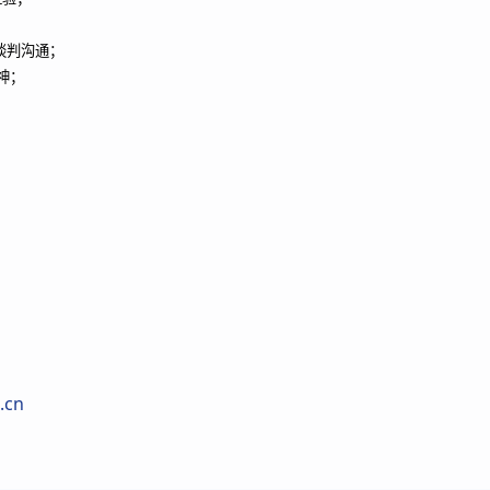
谈判沟通；
神；
.cn