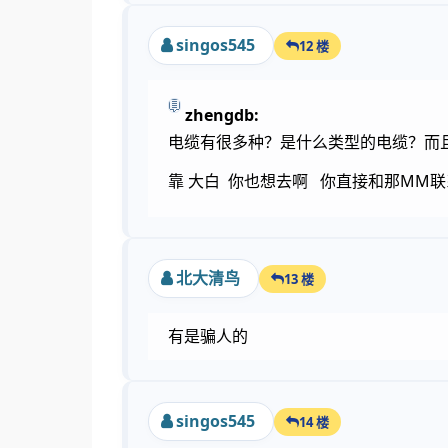
singos545
12 楼
zhengdb:
电缆有很多种？是什么类型的电缆？而
靠 大白 你也想去啊 你直接和那MM
北大清鸟
13 楼
有是骗人的
singos545
14 楼