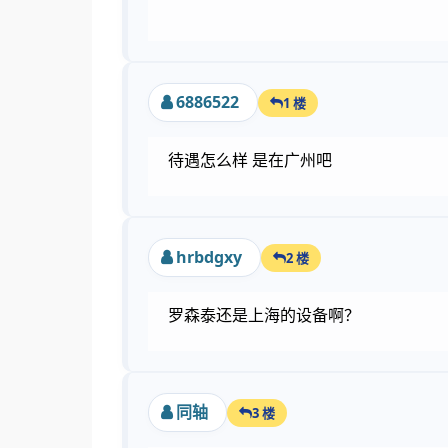
6886522
1 楼
待遇怎么样 是在广州吧
hrbdgxy
2 楼
罗森泰还是上海的设备啊？
同轴
3 楼