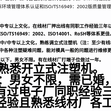
ISO/TS16949
2002
际环境管理体系认证和
：
版质量管理
中专以上文化，在线材厂押出线有同职工作经验三年
ISO/TS16949
2002
ISO14001
RoSH
：
、
、
等体系更佳
/
中
中专以上文化，熟练调立式注塑机（注：至少有线
中各种注塑疑难问题，能对模具一般的问题进行维修
岁以下，男女不限。有在线材厂打端子位做过一年。
熟悉开立式注塑机。
：男女不限，需已婚
有过电子厂同职经验
经验且熟悉线材厂各