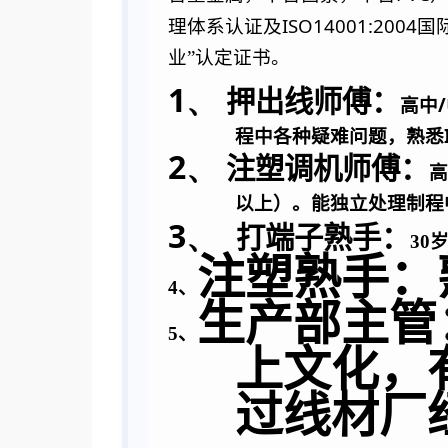
ISO14001:2004
理体系认证及
国
业”认定证书。
1、
押出线师傅：
/
高中
程中各种疑难问题，熟悉
2、
注塑调机师傅：
高
以上）。能独立处理制程
3、
打端子熟手：
30
注塑熟手：
4、
生产部主管
5、
上文化，
过线材厂