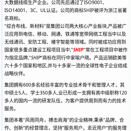
大数据线缆生产企业。公司先后通过了ISO9001、
ISO14001、3C、UL认证。公司的商标SHIP被评为浙江省著
名商标。
"综合布线、新材料"是集团公司两大核心产业板块,产品被广
泛应用到电信、移动、网通、铁通等宽带网络工程当中以及
无线通讯、安防工程、楼宇智能等领域。同时被成功应用到
国家很多重点建设工程项目当中,"
SHIP
"常在工程项目中被作
为指定品牌,"
SHIP
“商标在同行中家喻户晓。产品远销欧美等
六十多个国家和地区,并与十多家一流的全球性电子企业结成
战略伙伴。
集团拥有600多名经验丰富的专业技术骨干和管理人才，其
中硕士5人、学士350多人,业已形成一支拥有高中级职称120
多人的国内一流的研发队伍，为客户提供周到而有力的技术
服务。
集团本着"风雨同舟，搏击商海"的企业精神,秉承"品牌、合
作、创新“的经营理念，坚持”服务用户，走近用户“的服务理