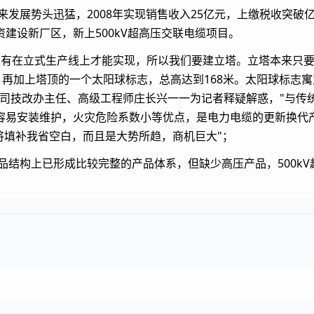
发展势头迅猛，2008年实现销售收入25亿元，上缴税收突破
建设新厂区，新上500kV超高压交联电缆项目。
，只有在立式生产线上才能实现，所以我们要建立塔。立塔本来只要
。再加上塔顶的一个太阳球标志，总高达到168米。太阳球标志
公司技改办主任、高级工程师庄长兴一一为记者释疑解惑，"与传
容易安装维护，火灾危险系数小等优点，是电力电缆的更新换代
仅将填补我省空白，而且是大势所趋，商机巨大"；
结构上已形成比较完整的产品体系，但缺少高压产品，500k