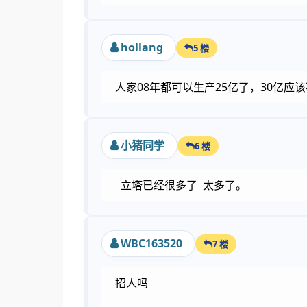
hollang
5 楼
人家08年都可以生产25亿了，30亿应
小猪同学
6 楼
立塔已经很多了 太多了。
WBC163520
7 楼
招人吗