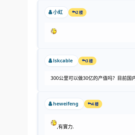
小虹
2 楼
lskcable
3 楼
300公里可以做30亿的产值吗？目前国内
heweifeng
4 楼
,有實力.